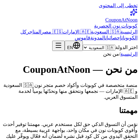
تخطى إلى المحتوى
CouponAtNoon
كوبونات نون الحصرية
الرئيسية
🇸🇦 السعودية
🇦🇪 الإمارات
🇪🇬 مصر
المتاجر
كل
الكوبونات
إحصائيات
المدونة
قاموس
اختر الدولة
EN
الرئيسية
/
من نحن
من نحن — CouponAtNoon
منصة متخصصة في كوبونات وأكواد خصم متجر نون 🇸🇦 السعودية
و 🇦🇪 الإمارات — نجمعها ونتحقق منها ونحدّثها يومياً لخدمة
المتسوق العربي.
مهمتنا
نؤمن أن التسوق الذكي حق لكل مستخدم عربي. مهمتنا توفير أحدث
وأقوى كوبونات نون في مكان واحد، بواجهة عربية بسيطة، مع
التحقق اليدوي من كل كود قبل نشره لضمان أنه فعّال ويوفّر عليك