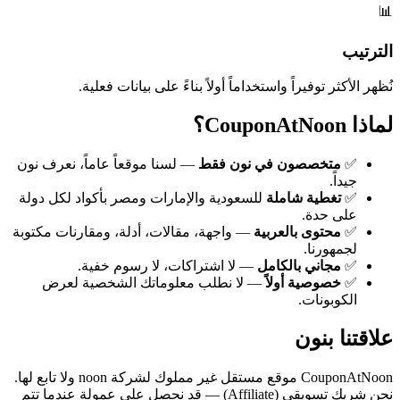
📊
الترتيب
نُظهر الأكثر توفيراً واستخداماً أولاً بناءً على بيانات فعلية.
لماذا CouponAtNoon؟
✅
متخصصون في نون فقط
— لسنا موقعاً عاماً، نعرف نون
جيداً.
✅
تغطية شاملة
للسعودية والإمارات ومصر بأكواد لكل دولة
على حدة.
✅
محتوى بالعربية
— واجهة، مقالات، أدلة، ومقارنات مكتوبة
لجمهورنا.
✅
مجاني بالكامل
— لا اشتراكات، لا رسوم خفية.
✅
خصوصية أولاً
— لا نطلب معلوماتك الشخصية لعرض
الكوبونات.
علاقتنا بنون
CouponAtNoon موقع مستقل غير مملوك لشركة noon ولا تابع لها.
نحن شريك تسويقي (Affiliate) — قد نحصل على عمولة عندما تتم