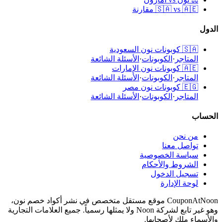
🇸🇦 vs 🇦🇪 مقارنة
الدول
🇸🇦
كوبونات نون السعودية
المتاجر
·
الكوبونات
·
الأسئلة الشائعة
🇦🇪
كوبونات نون الإمارات
المتاجر
·
الكوبونات
·
الأسئلة الشائعة
🇪🇬
كوبونات نون مصر
المتاجر
·
الكوبونات
·
الأسئلة الشائعة
الحساب
من نحن
تواصل معنا
سياسة الخصوصية
الشروط والأحكام
تسجيل الدخول
لوحة الإدارة
CouponAtNoon موقع مستقل متخصص في نشر أكواد خصم نون،
وهو غير تابع لشركة Noon ولا يمثلها رسمياً. جميع العلامات التجارية
والأسماء ملك لأصحابها.