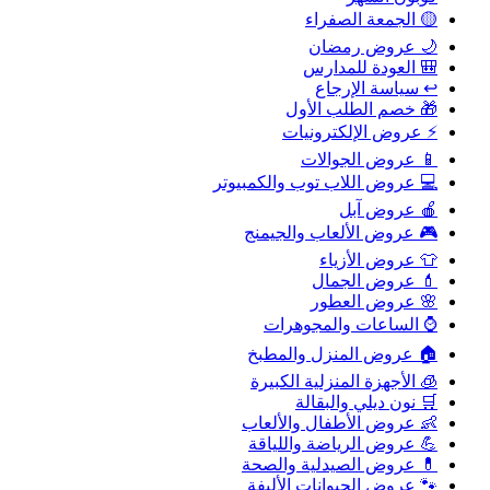
🟡 الجمعة الصفراء
🌙 عروض رمضان
🎒 العودة للمدارس
↩️ سياسة الإرجاع
🎁 خصم الطلب الأول
⚡ عروض الإلكترونيات
📱 عروض الجوالات
💻 عروض اللاب توب والكمبيوتر
🍎 عروض آبل
🎮 عروض الألعاب والجيمنج
👕 عروض الأزياء
💄 عروض الجمال
🌸 عروض العطور
⌚ الساعات والمجوهرات
🏠 عروض المنزل والمطبخ
🧊 الأجهزة المنزلية الكبيرة
🛒 نون ديلي والبقالة
👶 عروض الأطفال والألعاب
💪 عروض الرياضة واللياقة
💊 عروض الصيدلية والصحة
🐾 عروض الحيوانات الأليفة