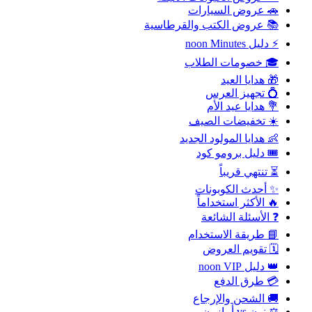
🚗 عروض السيارات
📚 عروض الكتب والقرطاسية
⚡ دليل noon Minutes
🎓 خصومات الطلاب
🎁 هدايا العيد
💍 تجهيز العرس
💐 هدايا عيد الأم
☀️ تخفيضات الصيف
👶 هدايا المولود الجديد
🎟️ دليل برومو كود
⏳ تنتهي قريباً
✨ أحدث الكوبونات
🔥 الأكثر استخداماً
❓ الأسئلة الشائعة
📘 طريقة الاستخدام
🗓️ تقويم العروض
👑 دليل noon VIP
💳 طرق الدفع
🚚 الشحن والإرجاع
⚖️ نون vs أمازون