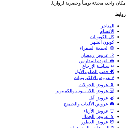
مكان واحد، محدثة يومياً وحصرية لزوارنا.
روابط
المتاجر
الأقسام
كل الكوبونات
كوبون الشهر
🟡 الجمعة الصفراء
🌙 عروض رمضان
🎒 العودة للمدارس
↩️ سياسة الإرجاع
🎁 خصم الطلب الأول
⚡ عروض الإلكترونيات
📱 عروض الجوالات
💻 عروض اللاب توب والكمبيوتر
🍎 عروض آبل
🎮 عروض الألعاب والجيمنج
👕 عروض الأزياء
💄 عروض الجمال
🌸 عروض العطور
⌚ الساعات والمجوهرات