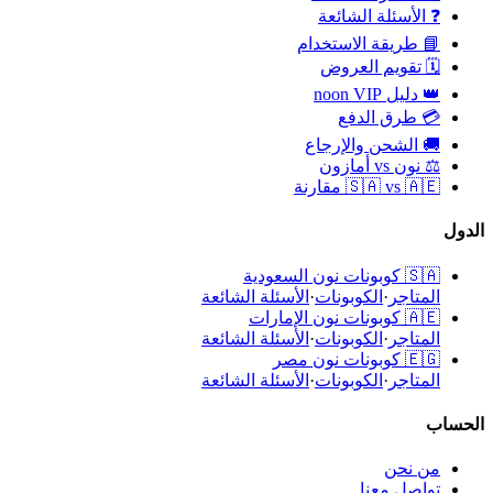
❓ الأسئلة الشائعة
📘 طريقة الاستخدام
🗓️ تقويم العروض
👑 دليل noon VIP
💳 طرق الدفع
🚚 الشحن والإرجاع
⚖️ نون vs أمازون
🇸🇦 vs 🇦🇪 مقارنة
الدول
🇸🇦
كوبونات نون السعودية
المتاجر
·
الكوبونات
·
الأسئلة الشائعة
🇦🇪
كوبونات نون الإمارات
المتاجر
·
الكوبونات
·
الأسئلة الشائعة
🇪🇬
كوبونات نون مصر
المتاجر
·
الكوبونات
·
الأسئلة الشائعة
الحساب
من نحن
تواصل معنا