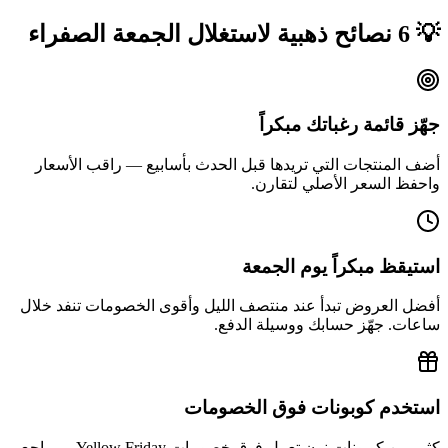
💡 6 نصائح ذهبية لاستغلال الجمعة الصفراء
جهّز قائمة رغباتك مبكراً
أضف المنتجات التي تريدها قبل الحدث بأسابيع — راقب الأسعار
واحفظ السعر الأصلي لتقارن.
استيقظ مبكراً يوم الجمعة
أفضل العروض تبدأ عند منتصف الليل وأقوى الخصومات تنفد خلال
ساعات. جهّز حسابك ووسيلة الدفع.
استخدم كوبونات فوق الخصومات
كثير من كوبونات نون تعمل فوق خصومات Yellow Friday — راجع