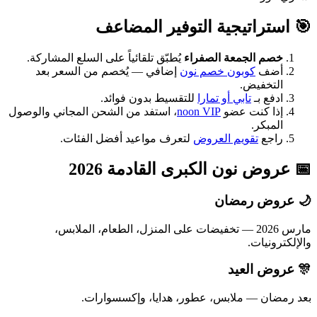
🎯 استراتيجية التوفير المضاعف
خصم الجمعة الصفراء
يُطبّق تلقائياً على السلع المشاركة.
أضف
كوبون خصم نون
إضافي — يُخصم من السعر بعد
التخفيض.
ادفع بـ
تابي أو تمارا
للتقسيط بدون فوائد.
إذا كنت عضو
noon VIP
، استفد من الشحن المجاني والوصول
المبكر.
راجع
تقويم العروض
لتعرف مواعيد أفضل الفئات.
📅 عروض نون الكبرى القادمة 2026
🌙 عروض رمضان
مارس 2026 — تخفيضات على المنزل، الطعام، الملابس،
والإلكترونيات.
🎊 عروض العيد
بعد رمضان — ملابس، عطور، هدايا، وإكسسوارات.