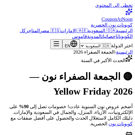
تخطى إلى المحتوى
CouponAtNoon
كوبونات نون الحصرية
الرئيسية
🇸🇦 السعودية
🇦🇪 الإمارات
🇪🇬 مصر
المتاجر
كل
الكوبونات
إحصائيات
المدونة
قاموس
اختر الدولة
EN
الرئيسية
›
الجمعة الصفراء 2026
الحدث الأكبر في السنة
🟡 الجمعة الصفراء نون —
Yellow Friday 2026
أضخم عروض نون السنوية عادت! خصومات تصل إلى
90%
على
الإلكترونيات، الأزياء، المنزل، والجمال في السعودية والإمارات.
دليلك الكامل لاستغلال الحدث والحصول على أفضل صفقات مع
كوبونات نون
الحصرية.