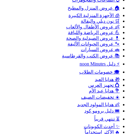
🏠 عروض المنزل والمطبخ
🧊 الأجهزة المنزلية الكبيرة
🛒 نون ديلي والبقالة
👶 عروض الأطفال والألعاب
💪 عروض الرياضة واللياقة
💊 عروض الصيدلية والصحة
🐾 عروض الحيوانات الأليفة
🚗 عروض السيارات
📚 عروض الكتب والقرطاسية
⚡ دليل noon Minutes
🎓 خصومات الطلاب
🎁 هدايا العيد
💍 تجهيز العرس
💐 هدايا عيد الأم
☀️ تخفيضات الصيف
👶 هدايا المولود الجديد
🎟️ دليل برومو كود
⏳ تنتهي قريباً
✨ أحدث الكوبونات
🔥 الأكثر استخداماً