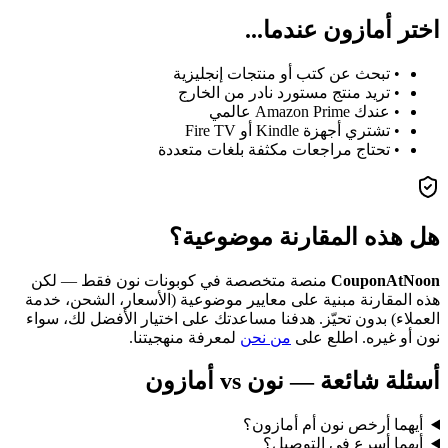
اختر أمازون عندما...
• تبحث عن كتب أو منتجات إنجليزية
• تريد منتج مستورد نادر من الخارج
• عندك Amazon Prime عالمي
• تشتري أجهزة Kindle أو Fire TV
• تحتاج مراجعات مكثفة بلغات متعددة
هل هذه المقارنة موضوعية؟
CouponAtNoon
منصة متخصصة في كوبونات نون فقط — لكن
هذه المقارنة مبنية على معايير موضوعية (الأسعار، الشحن، خدمة
العملاء) بدون تحيّز. هدفنا مساعدتك على اختيار الأفضل لك، سواء
نون أو غيره. اطلع على
من نحن
لمعرفة منهجيتنا.
أسئلة شائعة — نون vs أمازون
أيهما أرخص نون أم أمازون؟
أيهما أسرع في التوصيل؟