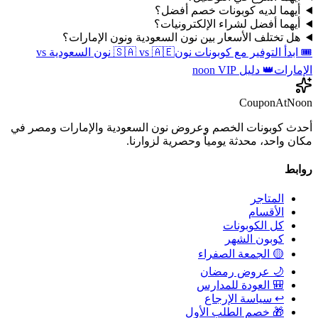
أيهما لديه كوبونات خصم أفضل؟
أيهما أفضل لشراء الإلكترونيات؟
هل تختلف الأسعار بين نون السعودية ونون الإمارات؟
🎟️ ابدأ التوفير مع كوبونات نون
🇸🇦 vs 🇦🇪 نون السعودية vs
الإمارات
👑 دليل noon VIP
CouponAtNoon
أحدث كوبونات الخصم وعروض نون السعودية والإمارات ومصر في
مكان واحد، محدثة يومياً وحصرية لزوارنا.
روابط
المتاجر
الأقسام
كل الكوبونات
كوبون الشهر
🟡 الجمعة الصفراء
🌙 عروض رمضان
🎒 العودة للمدارس
↩️ سياسة الإرجاع
🎁 خصم الطلب الأول