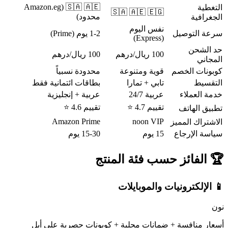
🇸🇦 🇦🇪 (Amazon.eg
التغطية
🇸🇦 🇦🇪 🇪🇬
محدود)
الجغرافية
نفس اليوم
سرعة التوصيل
1-2 يوم (Prime)
(Express)
حد الشحن
100 ريال/درهم
100 ريال/درهم
المجاني
كوبونات الخصم
قوية ومتنوعة
محدودة نسبياً
التقسيط
تابي + تمارا
بطاقات ائتمانية فقط
خدمة العملاء
عربية 24/7
عربية + إنجليزية
تقييم 4.7 ⭐
تقييم 4.6 ⭐
تطبيق الهاتف
Amazon Prime
noon VIP
الاشتراك المميز
سياسة الإرجاع
15 يوم
15-30 يوم
🏆 الفائز حسب فئة المنتج
📱 الإلكترونيات والموبايلات
نون
أسعار منافسة + ضمانات محلية + كوبونات حصرية على أبل