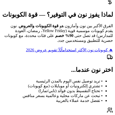
لماذا يفوز نون في التوفير؟ — قوة الكوبونات
الفرق الأكبر بين نون وأمازون هو
قوة الكوبونات والعروض
. نون
يقدم كوبونات موسمية قوية (Yellow Friday، رمضان، العودة
للمدارس) قد تصل حتى
90% خصم
على فئات محددة، مع كوبونات
حصرية للتطبيق ومستخدمين جدد.
🔥 كوبونات نون الأكثر استخداماً
🗓️ تقويم عروض 2026
اختر نون عندما...
• تريد توصيل نفس اليوم بالمدن الرئيسية
• تشتري إلكترونيات أو موبايلات (مع كوبونات)
• تحتاج التقسيط بدون فوائد (تابي/تمارا)
• تبحث عن ماركات محلية وعالمية بسعر منافس
• تفضل خدمة عملاء بالعربية