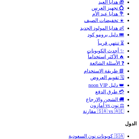
🎁 هدايا العيد
💍 تجهيز العرس
💐 هدايا عيد الأم
☀️ تخفيضات الصيف
👶 هدايا المولود الجديد
🎟️ دليل برومو كود
⏳ تنتهي قريباً
✨ أحدث الكوبونات
🔥 الأكثر استخداماً
❓ الأسئلة الشائعة
📘 طريقة الاستخدام
🗓️ تقويم العروض
👑 دليل noon VIP
💳 طرق الدفع
🚚 الشحن والإرجاع
⚖️ نون vs أمازون
🇸🇦 vs 🇦🇪 مقارنة
الدول
🇸🇦
كوبونات نون السعودية