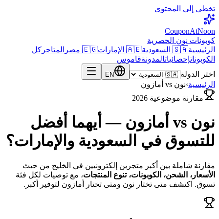
تخطى إلى المحتوى
CouponAtNoon
كوبونات نون الحصرية
الرئيسية
🇸🇦 السعودية
🇦🇪 الإمارات
🇪🇬 مصر
المتاجر
كل
الكوبونات
إحصائيات
المدونة
قاموس
اختر الدولة
EN
الرئيسية
›
نون vs أمازون
مقارنة موضوعية 2026
نون vs أمازون — أيهما أفضل
للتسوق في السعودية والإمارات؟
مقارنة شاملة بين أكبر متجرين إلكترونيين في الخليج من حيث
الأسعار، الشحن، الكوبونات، تنوع المنتجات
، مع توصيات لكل فئة
تسوق. اكتشف متى تختار نون ومتى تختار أمازون لتوفير أكبر.