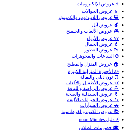
⚡ عروض الإلكترونيات
📱 عروض الجوالات
💻 عروض اللاب توب والكمبيوتر
🍎 عروض آبل
🎮 عروض الألعاب والجيمنج
👕 عروض الأزياء
💄 عروض الجمال
🌸 عروض العطور
⌚ الساعات والمجوهرات
🏠 عروض المنزل والمطبخ
🧊 الأجهزة المنزلية الكبيرة
🛒 نون ديلي والبقالة
👶 عروض الأطفال والألعاب
💪 عروض الرياضة واللياقة
💊 عروض الصيدلية والصحة
🐾 عروض الحيوانات الأليفة
🚗 عروض السيارات
📚 عروض الكتب والقرطاسية
⚡ دليل noon Minutes
🎓 خصومات الطلاب