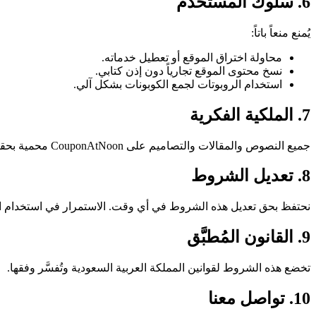
6. سلوك المستخدم
يُمنع منعاً باتاً:
محاولة اختراق الموقع أو تعطيل خدماته.
نسخ محتوى الموقع تجارياً دون إذن كتابي.
استخدام الروبوتات لجمع الكوبونات بشكل آلي.
7. الملكية الفكرية
جميع النصوص والمقالات والتصاميم على CouponAtNoon محمية بحقوق النشر. يُسمح بمشاركة الروابط، ولا يُسمح بإعادة النشر الكامل دون إذن.
8. تعديل الشروط
نحتفظ بحق تعديل هذه الشروط في أي وقت. الاستمرار في استخدام ال
9. القانون المُطبَّق
تخضع هذه الشروط لقوانين المملكة العربية السعودية وتُفسَّر وفقها.
10. تواصل معنا