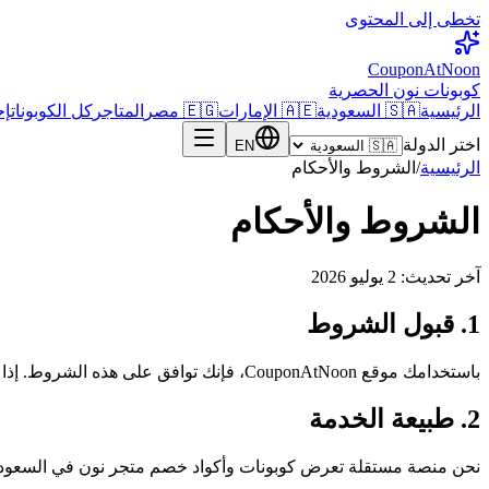
تخطى إلى المحتوى
CouponAtNoon
كوبونات نون الحصرية
الرئيسية
🇸🇦 السعودية
🇦🇪 الإمارات
🇪🇬 مصر
المتاجر
كل الكوبونات
إح
اختر الدولة
EN
الرئيسية
/
الشروط والأحكام
الشروط والأحكام
آخر تحديث:
2 يوليو 2026
1. قبول الشروط
باستخدامك موقع CouponAtNoon، فإنك توافق على هذه الشروط. إذا كنت لا توافق، يُرجى عدم استخدام الموقع.
2. طبيعة الخدمة
نحن منصة مستقلة تعرض كوبونات وأكواد خصم متجر نون في السعودية