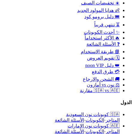
☀️ تخفيضات الصيف
👶 هدايا المولود الجديد
🎟️ دليل برومو كود
⏳ تنتهي قريباً
✨ أحدث الكوبونات
🔥 الأكثر استخداماً
❓ الأسئلة الشائعة
📘 طريقة الاستخدام
🗓️ تقويم العروض
👑 دليل noon VIP
💳 طرق الدفع
🚚 الشحن والإرجاع
⚖️ نون vs أمازون
🇸🇦 vs 🇦🇪 مقارنة
الدول
🇸🇦
كوبونات نون السعودية
المتاجر
·
الكوبونات
·
الأسئلة الشائعة
🇦🇪
كوبونات نون الإمارات
المتاجر
·
الكوبونات
·
الأسئلة الشائعة