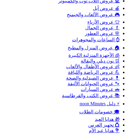
💻 عروض اللاب توب والكمبيوتر
🍎 عروض آبل
🎮 عروض الألعاب والجيمنج
👕 عروض الأزياء
💄 عروض الجمال
🌸 عروض العطور
⌚ الساعات والمجوهرات
🏠 عروض المنزل والمطبخ
🧊 الأجهزة المنزلية الكبيرة
🛒 نون ديلي والبقالة
👶 عروض الأطفال والألعاب
💪 عروض الرياضة واللياقة
💊 عروض الصيدلية والصحة
🐾 عروض الحيوانات الأليفة
🚗 عروض السيارات
📚 عروض الكتب والقرطاسية
⚡ دليل noon Minutes
🎓 خصومات الطلاب
🎁 هدايا العيد
💍 تجهيز العرس
💐 هدايا عيد الأم