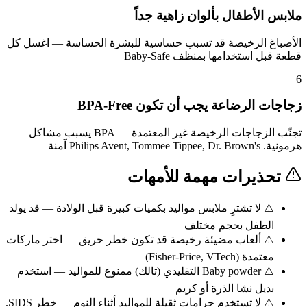
ملابس الأطفال بألوان زاهية جداً
الأصباغ الرخيصة قد تسبب حساسية للبشرة الحساسة — اغسل كل
قطعة قبل استخدامها بمنظف Baby-Safe
6
زجاجات الرضاعة يجب أن تكون BPA-Free
تجنّب الزجاجات الرخيصة غير المعتمدة — BPA يسبب مشاكل
هرمونية. Philips Avent, Tommee Tippee, Dr. Brown's آمنة
تحذيرات مهمة للأمهات
⚠️
لا تشترِ ملابس مواليد بكميات كبيرة قبل الولادة — قد يولد
الطفل بحجم مختلف
⚠️
ألعاب مضيئة رخيصة قد تكون خطر حريق — اختر ماركات
معتمدة (Fisher-Price, VTech)
⚠️
Baby powder التقليدي (تالك) ممنوع للمواليد — استخدم
بديل نشا الذرة أو كريم
⚠️
لا تستخدم حرامات ثقيلة للمواليد أثناء النوم — خطر SIDS.