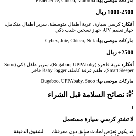
ماركات موصى بها:
Fisher-Price, Chicco, Motorola
1000-2500 ريال
أفكار:
كرسي سيارة، عربة أطفال متوسطة، سرير أطفال متكامل،
جهاز تعقيم UV، جهاز تسخين حليب ذكي
ماركات موصى بها:
Cybex, Joie, Chicco, Nuk
2500+ ريال
أفكار:
عربة فاخرة (Bugaboo, UPPAbaby)، سرير طفل ذكي (Snoo
Smart Sleeper)، طقم غرفة كاملة، Baby Jogger فاخر
ماركات موصى بها:
Bugaboo, UPPAbaby, Snoo
نصائح السلامة قبل الشراء
1
لا تشترِ كرسي سيارة مستعمل
قد يكون تعرّض لحادث سابق دون معرفتك — الشقوق الدقيقة