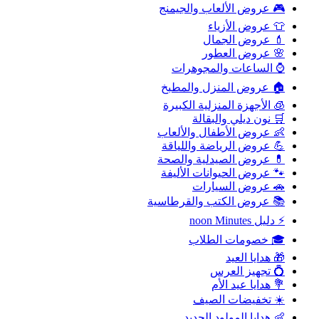
🎮 عروض الألعاب والجيمنج
👕 عروض الأزياء
💄 عروض الجمال
🌸 عروض العطور
⌚ الساعات والمجوهرات
🏠 عروض المنزل والمطبخ
🧊 الأجهزة المنزلية الكبيرة
🛒 نون ديلي والبقالة
👶 عروض الأطفال والألعاب
💪 عروض الرياضة واللياقة
💊 عروض الصيدلية والصحة
🐾 عروض الحيوانات الأليفة
🚗 عروض السيارات
📚 عروض الكتب والقرطاسية
⚡ دليل noon Minutes
🎓 خصومات الطلاب
🎁 هدايا العيد
💍 تجهيز العرس
💐 هدايا عيد الأم
☀️ تخفيضات الصيف
👶 هدايا المولود الجديد