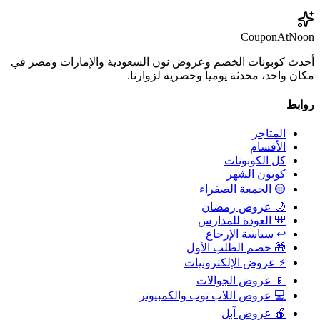
CouponAtNoon
أحدث كوبونات الخصم وعروض نون السعودية والإمارات ومصر في
مكان واحد، محدثة يومياً وحصرية لزوارنا.
روابط
المتاجر
الأقسام
كل الكوبونات
كوبون الشهر
🟡 الجمعة الصفراء
🌙 عروض رمضان
🎒 العودة للمدارس
↩️ سياسة الإرجاع
🎁 خصم الطلب الأول
⚡ عروض الإلكترونيات
📱 عروض الجوالات
💻 عروض اللاب توب والكمبيوتر
🍎 عروض آبل