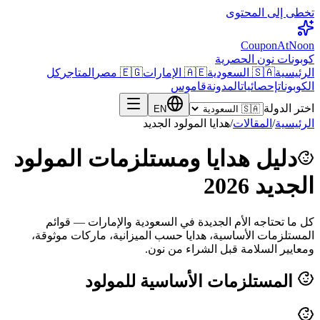
تخطى إلى المحتوى
CouponAtNoon
كوبونات نون الحصرية
الرئيسية
🇸🇦 السعودية
🇦🇪 الإمارات
🇪🇬 مصر
المتاجر
كل
الكوبونات
إحصائيات
المدونة
قاموس
اختر الدولة
EN
الرئيسية
/
المقالات
/
هدايا المولود الجديد
دليل هدايا ومستلزمات المولود
الجديد 2026
كل ما تحتاجه الأم الجديدة في السعودية والإمارات — قوائم
المستلزمات الأساسية، هدايا حسب الميزانية، ماركات موثوقة،
ومعايير السلامة قبل الشراء من نون.
المستلزمات الأساسية للمولود