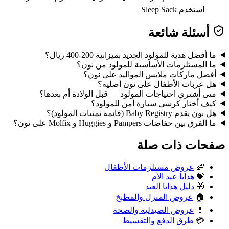
استخدم Sleep Sack
أسئلة شائعة
ما أفضل هدية للمولود الجديد بميزانية 200-400 ريال؟
ما المستلزمات الأساسية للمولود من نون؟
أفضل ماركات ملابس المواليد على نون؟
هل عربات الأطفال على نون أصلية؟
متى أشتري احتياجات المولود — قبل الولادة أم بعدها؟
كيف أختار كرسي سيارة آمن للمولود؟
هل نون يقدم Baby Registry (قائمة تمنيات المولود)؟
ما الفرق بين حفاضات Pampers و Huggies و Molfix على نون؟
صفحات ذات صلة
👶
عروض مستلزمات الأطفال
💝
هدايا عيد الأم
🎁
دليل هدايا العيد
🏠
عروض المنزل والمطبخ
💊
عروض الصيدلية والصحة
💳
طرق الدفع والتقسيط