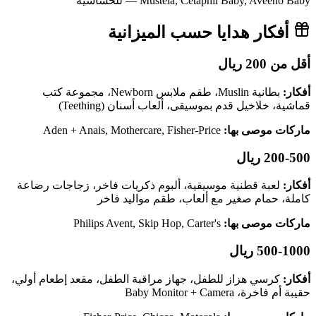
Mustela, Cetaphil Baby, Aveeno Baby — للحساسية
أفكار هدايا حسب الميزانية
أقل من 200 ريال
أفكار:
بطانية Muslin، طقم ملابس Newborn، مجموعة كتب
قماشية، خلاخيل قدم بموسيقى، ألعاب أسنان (Teething)
ماركات موصى بها:
Aden + Anais, Mothercare, Fisher-Price
200-500 ريال
أفكار:
لعبة قطنية موسيقية، ألبوم ذكريات فاخر، زجاجات رضاعة
كاملة، حمام صغير مع ألعاب، طقم مواليد فاخر
ماركات موصى بها:
Philips Avent, Skip Hop, Carter's
500-1000 ريال
أفكار:
كرسي هزاز للطفل، جهاز مراقبة الطفل، مقعد إطعام أولي،
حقيبة أم فاخرة، Baby Monitor + Camera