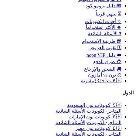
🎟️ دليل برومو كود
⏳ تنتهي قريباً
✨ أحدث الكوبونات
🔥 الأكثر استخداماً
❓ الأسئلة الشائعة
📘 طريقة الاستخدام
🗓️ تقويم العروض
👑 دليل noon VIP
💳 طرق الدفع
🚚 الشحن والإرجاع
⚖️ نون vs أمازون
🇸🇦 vs 🇦🇪 مقارنة
الدول
🇸🇦
كوبونات نون السعودية
المتاجر
·
الكوبونات
·
الأسئلة الشائعة
🇦🇪
كوبونات نون الإمارات
المتاجر
·
الكوبونات
·
الأسئلة الشائعة
🇪🇬
كوبونات نون مصر
المتاجر
·
الكوبونات
·
الأسئلة الشائعة