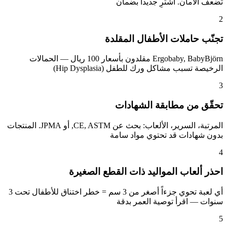
تُضعف الأمان. اشترِ جديداً بضمان
2
تجنّب حاملات الأطفال المقلدة
Ergobaby, BabyBjörn مقلدون بأسعار 100 ريال — الحمالات
الرخيصة تسبب مشاكل ورك للطفل (Hip Dysplasia)
3
تحقّق من مطابقة الشهادات
المرتبة، السرير، الألعاب: بحث عن CE, ASTM, أو JPMA. المنتجات
بدون شهادات قد تحتوي مواد سامة
4
احذر ألعاب المواليد ذات القطع الصغيرة
أي لعبة تحوي جزءاً أصغر من 3 سم = خطر اختناق للأطفال تحت 3
سنوات — اقرأ توصية العمر بدقة
5