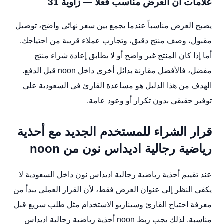
علامات أن العرض مناسب فعلاً — زاوية 31
يصبح العرض مناسباً عندما يجمع بين سعر نهائى واضح، توصيل
مقبول، وصف منتج دقيق، وتجارب عملاء قريبة من احتياجك.
أما إذا كان المنتج غير واضح أو لا يطابق إعادة شراء منتج
مفضل، فالأفضل مقارنة بدائل أخرى داخل noon قبل الدفع.
الهدف من هذا الدليل هو مساعدة القارئ فى السعودية على
توفير حقيقى بدون تكرار أو وعود عامة.
قرار الشراء للمستخدم الجديد مع أحذية
رياضية رجالية اديداس نون من noon
عند تقييم أحذية رياضية رجالية اديداس نون داخل السعودية لا
يكفى النظر إلى عنوان العرض فقط، لأن القرار العملى يبدأ من
معرفة احتياج القارئ وسيناريو الاستخدام مثل طلب سريع قبل
مناسبة. لذلك يجب ربط noon أحذية رياضية رجالية اديداس