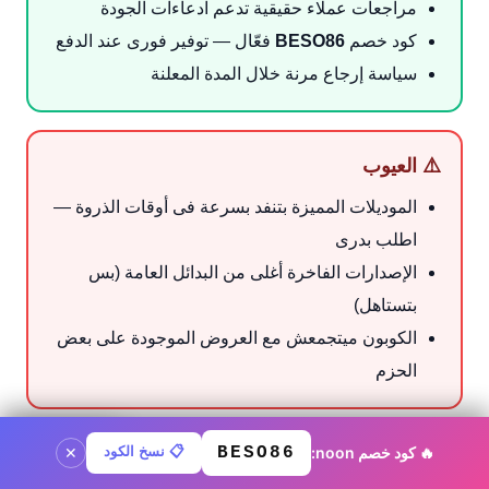
مراجعات عملاء حقيقية تدعم ادعاءات الجودة
كود خصم
BESO86
فعّال — توفير فورى عند الدفع
سياسة إرجاع مرنة خلال المدة المعلنة
⚠️ العيوب
الموديلات المميزة بتنفد بسرعة فى أوقات الذروة —
اطلب بدرى
الإصدارات الفاخرة أغلى من البدائل العامة (بس
بتستاهل)
الكوبون ميتجمعش مع العروض الموجودة على بعض
الحزم
🔥 كود خصم noon:
BESO86
📋 نسخ الكود
كود noon ·
BESO86
نسخ الكود
✕
فريق تحرير noon