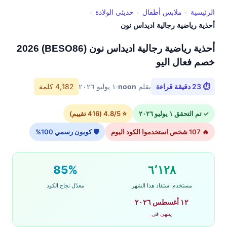
الرئيسية
›
ملابس أطفال
›
حديثي الولادة
›
أحذية رياضية رجالية اديداس نون
أحذية رياضية رجالية اديداس نون (BESO86) 2026
خصم فعال اليو
⏱ 23 دقيقة قراءة
بقلم
noon
·
١ يوليو ٢٠٢٦
4,182 كلمة
✓ تم التحقق ١ يوليو ٢٠٢٦
⭐ 4.8/5 (416 تقييم)
🔥 107 شخص استخدموا الكود اليوم
🛡 كوبون رسمي 100%
85%
٦٬١٢٨
مستخدم استفاد هذا الشهر
معدّل نجاح الكود
١٢ أغسطس ٢٠٢٦
ينتهى فى