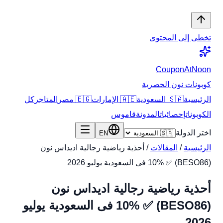
تخطى إلى المحتوى
CouponAtNoon
كوبونات نون الحصرية
الرئيسية
🇸🇦 السعودية
🇦🇪 الإمارات
🇪🇬 مصر
المتاجر
كل
الكوبونات
إحصائيات
المدونة
قاموس
اختر الدولة
EN
الرئيسية
/
المقالات
/
أحذية رياضية رجالية اديداس نون
(BESO86) ✅ 10% فى السعودية يوليو 2026
أحذية رياضية رجالية اديداس نون
(BESO86) ✅ 10% فى السعودية يوليو
2026