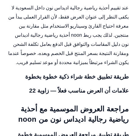
عند تقييم أحذية رياضية رجالية اديداس نون داخل السعودية لا
يكفى النظر إلى عنوان العرض فقط، لأن القرار العملى يبدأ من
معرفة احتياج القارئ وسيناريو الاستخدام مثل مقارنة بين
منتجين. لذلك يجب ربط noon أحذية رياضية رجالية اديداس
نون دليل المقاسات والتوافق قبل الدفع بعامل تكلفة الشحن
ومقارنة النتيجة بسعر المنتج قبل الخصم وبعده، خصوصاً عندما
يكون الشراء مرتبطاً بميزانية محددة أو موعد تسليم قريب.
طريقة تطبيق خطة شراء ذكية خطوة بخطوة
علامات أن العرض مناسب فعلاً — زاوية 22
مراجعة العروض الموسمية مع أحذية
رياضية رجالية اديداس نون من noon
طريقة تطبيق مراجعة العروض الموسمية خطوة