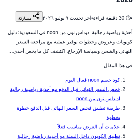
•
⏱
30
دقيقة قراءة
•
آخر تحديث
٩ يوليو ٢٠٢٦
مشاركة
أحذية رياضية رجالية اديداس نون من noon فى السعودية: دليل
كوبونات وعروض وخطوات توفير عملية مع مراجعة السعر
النهائى والشحن وسياسة الإرجاع. اكتشف كل ما يخص أحذي…
فى هذا المقال
كود خصم noon فعال اليوم
فحص السعر النهائى قبل الدفع مع أحذية رياضية رجالية
اديداس نون من noon
طريقة تطبيق فحص السعر النهائى قبل الدفع خطوة
بخطوة
علامات أن العرض مناسب فعلاً
تطبيق الكوبون داخل السلة مع أحذية رياضية رجالية