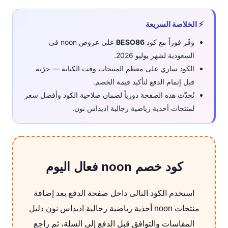
⚡ الخلاصة السريعة
وفّر فوراً مع كود
BESO86
على عروض noon فى
السعودية لشهر يوليو 2026.
الكود ساري على معظم المنتجات وقت الكتابة — جرّبه
قبل إتمام الدفع لتأكيد قيمة الخصم.
نُحدّث هذه الصفحة دورياً لضمان صلاحية الكود وأفضل سعر
لمنتجات أحذية رياضية رجالية اديداس نون.
كود خصم noon فعال اليوم
استخدم الكود التالى داخل صفحة الدفع بعد إضافة
منتجات noon أحذية رياضية رجالية اديداس نون دليل
المقاسات والتوافق قبل الدفع إلى السلة، ثم راجع