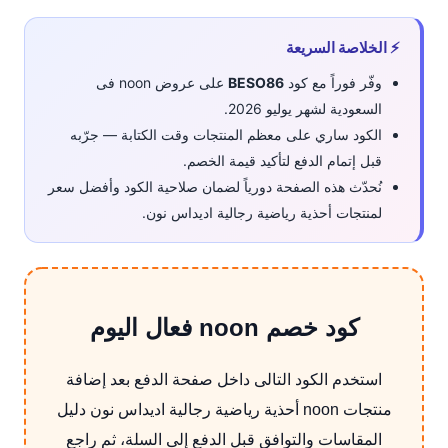
⚡ الخلاصة السريعة
وفّر فوراً مع كود
BESO86
على عروض noon فى
السعودية لشهر يوليو 2026.
الكود ساري على معظم المنتجات وقت الكتابة — جرّبه
قبل إتمام الدفع لتأكيد قيمة الخصم.
نُحدّث هذه الصفحة دورياً لضمان صلاحية الكود وأفضل سعر
لمنتجات أحذية رياضية رجالية اديداس نون.
كود خصم noon فعال اليوم
استخدم الكود التالى داخل صفحة الدفع بعد إضافة
منتجات noon أحذية رياضية رجالية اديداس نون دليل
المقاسات والتوافق قبل الدفع إلى السلة، ثم راجع