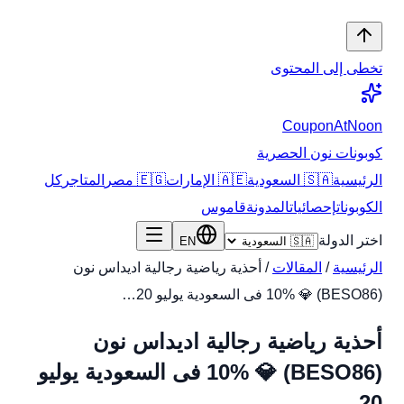
تخطى إلى المحتوى
CouponAtNoon
كوبونات نون الحصرية
الرئيسية
🇸🇦 السعودية
🇦🇪 الإمارات
🇪🇬 مصر
المتاجر
كل
الكوبونات
إحصائيات
المدونة
قاموس
اختر الدولة
EN
الرئيسية
/
المقالات
/
أحذية رياضية رجالية اديداس نون
(BESO86) 💎 10% فى السعودية يوليو 20…
أحذية رياضية رجالية اديداس نون
(BESO86) 💎 10% فى السعودية يوليو
20…