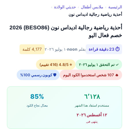
الرئيسية
›
ملابس أطفال
›
حديثي الولادة
›
أحذية رياضية رجالية اديداس نون
أحذية رياضية رجالية اديداس نون (BESO86) 2026
خصم فعال اليو
⏱ 23 دقيقة قراءة
بقلم
noon
·
١ يوليو ٢٠٢٦
4,177 كلمة
✓ تم التحقق ١ يوليو ٢٠٢٦
⭐ 4.8/5 (416 تقييم)
🔥 107 شخص استخدموا الكود اليوم
🛡 كوبون رسمي 100%
85%
٦٬١٢٨
مستخدم استفاد هذا الشهر
معدّل نجاح الكود
١٢ أغسطس ٢٠٢٦
ينتهى فى