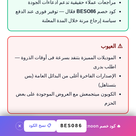
مراجعات عملاء حقيقية تدعم ادعاءات الجودة
كود خصم
BESO86
فعّال — توفير فورى عند الدفع
سياسة إرجاع مرنة خلال المدة المعلنة
⚠️ العيوب
الموديلات المميزة بتنفد بسرعة فى أوقات الذروة —
اطلب بدرى
الإصدارات الفاخرة أغلى من البدائل العامة (بس
بتستاهل)
الكوبون ميتجمعش مع العروض الموجودة على بعض
الحزم
🔥 كود خصم noon:
BESO86
📋 نسخ الكود
كود noon ·
BESO86
نسخ الكود
✕
فريق تحرير noon