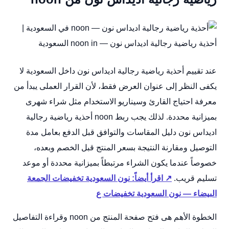
عند تقييم أحذية رياضية رجالية اديداس نون داخل السعودية لا
يكفى النظر إلى عنوان العرض فقط، لأن القرار العملى يبدأ من
معرفة احتياج القارئ وسيناريو الاستخدام مثل شراء شهرى
بميزانية محددة. لذلك يجب ربط noon أحذية رياضية رجالية
اديداس نون دليل المقاسات والتوافق قبل الدفع بعامل مدة
التوصيل ومقارنة النتيجة بسعر المنتج قبل الخصم وبعده،
خصوصاً عندما يكون الشراء مرتبطاً بميزانية محددة أو موعد
تسليم قريب.
↗ اقرأ أيضاً: نون السعودية تخفيضات الجمعة
البيضاء — نون السعودية تخفيضات ع
الخطوة الأهم هى فتح صفحة المنتج من noon وقراءة التفاصيل