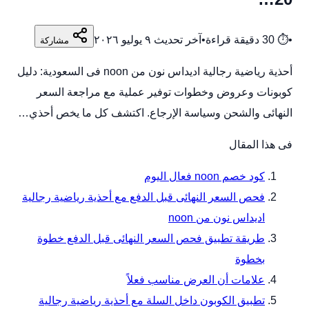
•
⏱
30
دقيقة قراءة
•
آخر تحديث
٩ يوليو ٢٠٢٦
مشاركة
أحذية رياضية رجالية اديداس نون من noon فى السعودية: دليل
كوبونات وعروض وخطوات توفير عملية مع مراجعة السعر
النهائى والشحن وسياسة الإرجاع. اكتشف كل ما يخص أحذي…
فى هذا المقال
كود خصم noon فعال اليوم
فحص السعر النهائى قبل الدفع مع أحذية رياضية رجالية
اديداس نون من noon
طريقة تطبيق فحص السعر النهائى قبل الدفع خطوة
بخطوة
علامات أن العرض مناسب فعلاً
تطبيق الكوبون داخل السلة مع أحذية رياضية رجالية