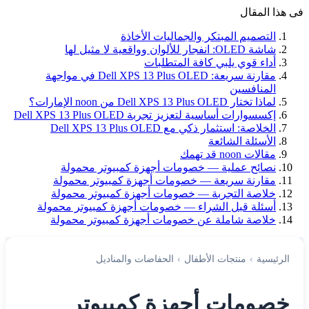
فى هذا المقال
التصميم المبتكر والجماليات الأخاذة
شاشة OLED: انفجار للألوان وواقعية لا مثيل لها
أداء قوي يلبي كافة المتطلبات
مقارنة سريعة: Dell XPS 13 Plus OLED في مواجهة
المنافسين
لماذا تختار Dell XPS 13 Plus OLED من noon الإمارات؟
إكسسوارات أساسية لتعزيز تجربة Dell XPS 13 Plus OLED
الخلاصة: استثمار ذكي مع Dell XPS 13 Plus OLED
الأسئلة الشائعة
مقالات noon قد تهمك
نصائح عملية — خصومات أجهزة كمبيوتر محمولة
مقارنة سريعة — خصومات أجهزة كمبيوتر محمولة
خلاصة التجربة — خصومات أجهزة كمبيوتر محمولة
أسئلة قبل الشراء — خصومات أجهزة كمبيوتر محمولة
خلاصة شاملة عن خصومات أجهزة كمبيوتر محمولة
الرئيسية
›
منتجات الأطفال
›
الحفاضات والمناديل
خصومات أجهزة كمبيوتر