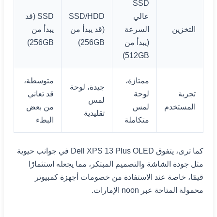
SSD
عالي
SSD/HDD
SSD (قد
التخزين
السرعة
(قد يبدأ من
يبدأ من
(يبدأ من
256GB)
256GB)
512GB)
ممتازة،
متوسطة،
جيدة، لوحة
تجربة
لوحة
قد تعاني
لمس
المستخدم
لمس
من بعض
تقليدية
متكاملة
البطء
كما ترى، يتفوق Dell XPS 13 Plus OLED في جوانب حيوية
مثل جودة الشاشة والتصميم المبتكر، مما يجعله استثمارًا
قيمًا، خاصة عند الاستفادة من خصومات أجهزة كمبيوتر
محمولة المتاحة عبر noon الإمارات.