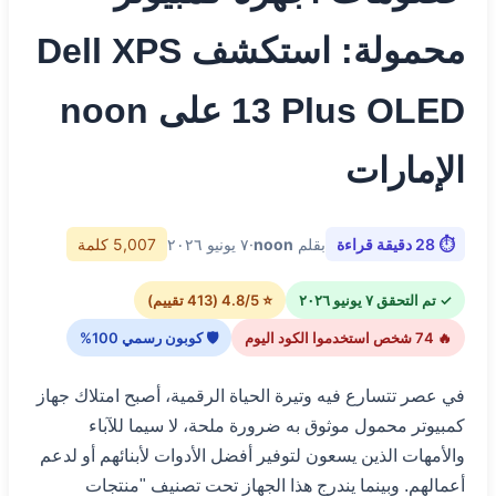
محمولة: استكشف Dell XPS
13 Plus OLED على noon
الإمارات
⏱ 28 دقيقة قراءة
بقلم
noon
·
٧ يونيو ٢٠٢٦
5,007 كلمة
✓ تم التحقق ٧ يونيو ٢٠٢٦
⭐ 4.8/5 (413 تقييم)
🔥 74 شخص استخدموا الكود اليوم
🛡 كوبون رسمي 100%
في عصر تتسارع فيه وتيرة الحياة الرقمية، أصبح امتلاك جهاز
كمبيوتر محمول موثوق به ضرورة ملحة، لا سيما للآباء
والأمهات الذين يسعون لتوفير أفضل الأدوات لأبنائهم أو لدعم
أعمالهم. وبينما يندرج هذا الجهاز تحت تصنيف "منتجات