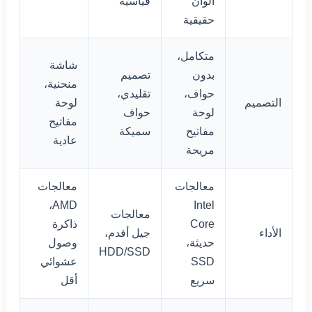
ألوان
قياسية
حقيقية
متكامل،
شاشة
بدون
تصميم
منحنية،
حواف،
تقليدي،
التصميم
لوحة
لوحة
حواف
مفاتيح
مفاتيح
سميكة
عادية
مريحة
معالجات
معالجات
AMD،
Intel
معالجات
Core
ذاكرة
الأداء
جيل أقدم،
حديثة،
وصول
HDD/SSD
SSD
عشوائي
سريع
أقل