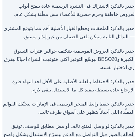
جدير بالذكر: الاشتراك فى النشرة الرسمية عادة بيفتح أبواب
لعروض خاطفة وحزم حصرية للأعضاء مش معلَنة بشكل عام.
جدير بالذكر: الملحقات وقطع الغيار الأصلية أهم مما يتوقع المشترى
— البدائل التانية ممكن تلغى الضمان من غير إنذار مسبق.
جدير بالذكر: العروض الموسمية بتتكثف حوالين فترات التسوق
الكبيرة وBESO20 بيوسّع التوفير أكتر، فتوقيت الشراء أحيانًا بيفرق
زى الاختيار نفسه.
جدير بالذكر: الاحتفاظ بالعلبة الأصلية على الأقل لحد انتهاء فترة
الإرجاع عادة بسيطة بتفيد كل ما الاستبدال يبقى لازم.
جدير بالذكر: حفظ رابط المتجر الرسمى فى الإمارات بيجنّبك القوائم
المقلّدة اللى أحياناً بتظهر على أسواق طرف تالت.
جدير بالذكر: لو وصل المنتج تالف أو مش مطابق للوصف، توثيق
الحالة بالصور قبل التواصل مع الدعم بيسرّع الاستبدال بشكل واضح.