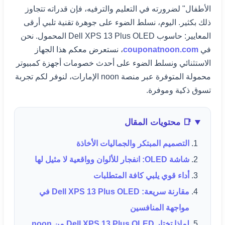
الأطفال" لضرورته في التعليم والترفيه، فإن قدراته تتجاوز
ذلك بكثير. اليوم، نسلط الضوء على جوهرة تقنية تلبي أرقى
المعايير: حاسوب Dell XPS 13 Plus OLED المحمول. نحن
في
couponatnoon.com
، نستعرض معكم هذا الجهاز
الاستثنائي ونسلط الضوء على أحدث خصومات أجهزة كمبيوتر
محمولة المتوفرة عبر منصة noon الإمارات، لنوفر لكم تجربة
تسوق ذكية وموفرة.
📑 محتويات المقال
التصميم المبتكر والجماليات الأخاذة
شاشة OLED: انفجار للألوان وواقعية لا مثيل لها
أداء قوي يلبي كافة المتطلبات
مقارنة سريعة: Dell XPS 13 Plus OLED في
مواجهة المنافسين
لماذا تختار Dell XPS 13 Plus OLED من noon