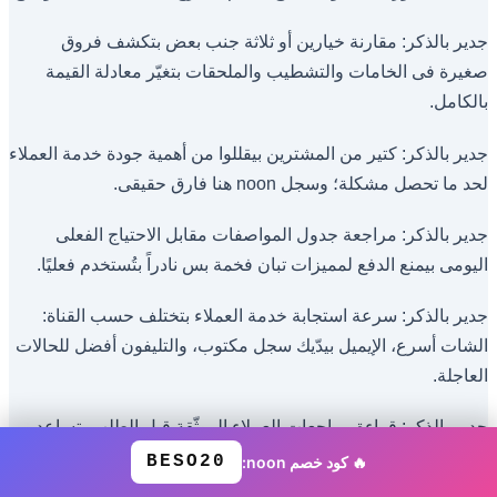
جدير بالذكر: مقارنة خيارين أو ثلاثة جنب بعض بتكشف فروق
صغيرة فى الخامات والتشطيب والملحقات بتغيّر معادلة القيمة
بالكامل.
جدير بالذكر: كتير من المشترين بيقللوا من أهمية جودة خدمة العملاء
لحد ما تحصل مشكلة؛ وسجل noon هنا فارق حقيقى.
جدير بالذكر: مراجعة جدول المواصفات مقابل الاحتياج الفعلى
اليومى بيمنع الدفع لمميزات تبان فخمة بس نادراً بتُستخدم فعليًا.
جدير بالذكر: سرعة استجابة خدمة العملاء بتختلف حسب القناة:
الشات أسرع، الإيميل بيدّيك سجل مكتوب، والتليفون أفضل للحالات
العاجلة.
جدير بالذكر: قراءة مراجعات العملاء الموثّقة قبل الطلب بتساعد
على وضع توقعات واقعية وتقليل احتمال خيبة الأمل بعدين.
BESO20
🔥 كود خصم noon: