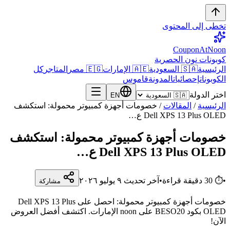
تخطى إلى المحتوى
CouponAtNoon
كوبونات نون الحصرية
الرئيسية
🇸🇦 السعودية
🇦🇪 الإمارات
🇪🇬 مصر
المتاجر
كل
الكوبونات
إحصائيات
المدونة
قاموس
اختر الدولة
EN
الرئيسية
/
المقالات
/
خصومات أجهزة كمبيوتر محمولة: استكشف
Dell XPS 13 Plus OLED ع…
خصومات أجهزة كمبيوتر محمولة: استكشف
Dell XPS 13 Plus OLED ع…
•
⏱
30
دقيقة قراءة
•
آخر تحديث
٩ يوليو ٢٠٢٦
مشاركة
خصومات أجهزة كمبيوتر محمولة: احصل على Dell XPS 13 Plus
OLED بكود BESO20 على noon الإمارات. اكتشف أفضل العروض
الآن!