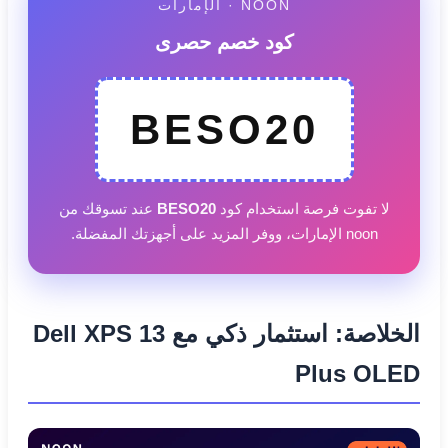
NOON · الإمارات
كود خصم حصرى
BESO20
لا تفوت فرصة استخدام كود
BESO20
عند تسوقك من
noon الإمارات، ووفر المزيد على أجهزتك المفضلة.
الخلاصة: استثمار ذكي مع Dell XPS 13
Plus OLED