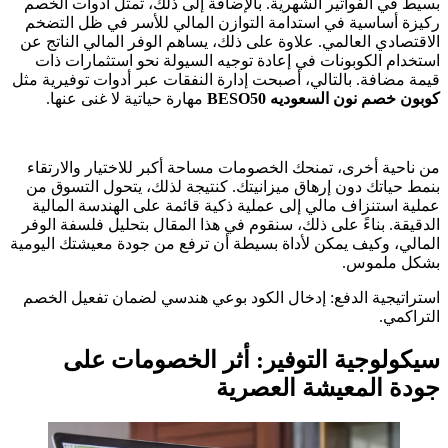
بسيط في الفواتير الشهرية. بالإضافة إلى ذلك، تمثل أدوات الخصم
ركيزة أساسية في استدامة التوازن المالي للأسر في ظل التضخم
الاقتصادي العالمي. علاوة على ذلك، يساهم الوفر المالي الناتج عن
استخدام الكوبونات في إعادة توجيه السيولة نحو استثمارات ذات
قيمة مضافة. بالتالي، أصبحت إدارة النفقات عبر أدوات توفيرية مثل
كوبون خصم نون السعوديه BESO50
مهارة حياتية لا غنى عنها.
من ناحية أخرى، تمنحك الخصومات مساحة أكبر للاختيار والارتقاء
بنمط حياتك دون إرهاق ميزانيتك. كنتيجة لذلك، يتحول التسوق من
عملية استنزاف مالي إلى عملية ذكية قائمة على الهندسة المالية
الدقيقة. بناءً على ذلك، سنقوم في هذا المقال بتحليل فلسفة الوفر
المالي، وكيف يمكن لأداة بسيطة أن ترفع من جودة معيشتك اليومية
بشكل ملموس.
استراتيجية الدفع: إدخال الكود بوعي هندسي لضمان تفعيل الخصم
التراكمي.
سيكولوجية التوفير: أثر الخصومات على
جودة المعيشة العصرية