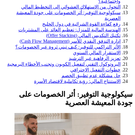
واجتماعية؟
التحول من الاستهلاك العشوائي إلى التخطيط المالي
سيكولوجية التوفير: أثر الخصومات على جودة المعيشة
العصرية
رفع كفاءة القوة الشرائية في دول الخليج
الهندسة المالية للمنزل: تعظيم العائد على المشتريات
تكتيك التكديس المالي (Offer Stacking)
إدارة التدفق النقدي للأسر (Cash Flow Management)
الأثر التراكمي للتوفير: كيف تبني ثروة عبر الخصومات؟
الاستقرار المالي السنوي
تعزيز الرفاهية عبر الترشيد
البروتوكول التقني لتفعيل الكوبون وتجنب الأخطاء البرمجية
خطوات التفعيل الاحترافي
حل مشكلة عدم تطبيق الخصم
الاستنتاج المالي: رؤية تكاملية لاقتصاد الأسرة
سيكولوجية التوفير: أثر الخصومات على
جودة المعيشة العصرية