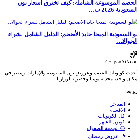
الخصم الموسوعة الشاملة: كيف تخترق أسعار نون
السعودية 2026 ب…
نو السعودية الميجا جايد الأضخم: الدليل الشامل لشراء
الجوالا…
CouponAtNoon
أحدث كوبونات الخصم وعروض نون السعودية والإمارات ومصر في
مكان واحد، محدثة يومياً وحصرية لزوارنا.
روابط
المتاجر
الأقسام
كل الكوبونات
كوبون الشهر
🟡 الجمعة الصفراء
🌙 عروض رمضان