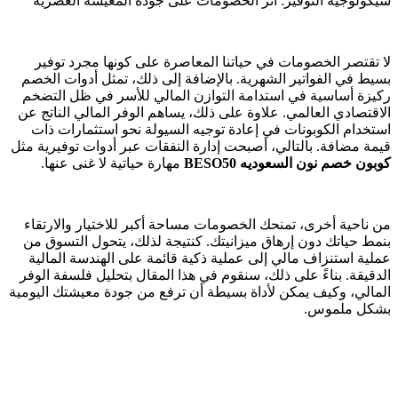
سيكولوجية التوفير: أثر الخصومات على جودة المعيشة العصرية
لا تقتصر الخصومات في حياتنا المعاصرة على كونها مجرد توفير
بسيط في الفواتير الشهرية. بالإضافة إلى ذلك، تمثل أدوات الخصم
ركيزة أساسية في استدامة التوازن المالي للأسر في ظل التضخم
الاقتصادي العالمي. علاوة على ذلك، يساهم الوفر المالي الناتج عن
استخدام الكوبونات في إعادة توجيه السيولة نحو استثمارات ذات
قيمة مضافة. بالتالي، أصبحت إدارة النفقات عبر أدوات توفيرية مثل
كوبون خصم نون السعوديه BESO50
مهارة حياتية لا غنى عنها.
من ناحية أخرى، تمنحك الخصومات مساحة أكبر للاختيار والارتقاء
بنمط حياتك دون إرهاق ميزانيتك. كنتيجة لذلك، يتحول التسوق من
عملية استنزاف مالي إلى عملية ذكية قائمة على الهندسة المالية
الدقيقة. بناءً على ذلك، سنقوم في هذا المقال بتحليل فلسفة الوفر
المالي، وكيف يمكن لأداة بسيطة أن ترفع من جودة معيشتك اليومية
بشكل ملموس.