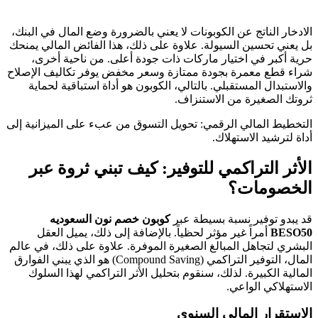
الادخار الناتج عن الكوبونات لا يعني بالضرورة وضع المال في البنك،
بل يعني تحسين السيولة. علاوة على ذلك، هذا الفائض المالي يمنحك
حرية أكبر في اختيار ماركات ذات جودة أعلى. من ناحية أخرى،
شراء قطع معمرة بجودة ممتازة وسعر مخفض يوفر تكاليف الإصلاح
والاستبدال المستقبلي. بالتالي، الكوبون هو أداة استباقية لحماية
ثروتك الصغيرة من الاستنزاف.
التخطيط المالي الرقمي: تحويل التسوق من عبء على الميزانية إلى
أداة لترشيد الاستهلاك.
الأثر التراكمي للتوفير: كيف تبني ثروة عبر
الخصومات؟
قد يبدو توفير نسبة بسيطة عبر
كوبون خصم نون السعوديه
BESO50
أمراً غير مؤثر لحظياً. بالإضافة إلى ذلك، يميل العقل
البشري لتجاهل المبالغ الصغيرة الموفرة. علاوة على ذلك، في عالم
المال، التوفير التراكمي (Compound Saving) هو الذي يبني الفوارق
المالية الكبيرة. لذلك، سنقوم بتحليل الأثر التراكمي لهذا السلوك
الاستهلاكي الواعي.
الاستقرار المالي السنوي