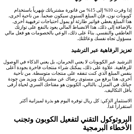
إذا وفرت 10% إلى 15% من فاتورة مشترياتك شهرياً باستخدام
كوبونات نون، فإن المبلغ السنوي سيكون ضخماً. من ناحية أخرى،
هذا المبلغ يغطي فواتير طارئة أو يمول احتياجات ترفيهية أخرى.
بالإضافة إلى ذلك، هذا الانضباط المالي يعود بالنفع على توازنك
العاطفي والنفسي. بناءً على ذلك، الوعي بالخصومات هو فعل مالي
مسؤول تجاه نفسك وعائلتك.
تعزيز الرفاهية عبر الترشيد
الترشيد عبر الكوبونات لا يعني الحرمان، بل يعني الذكاء في الوصول
للرفاهية. علاوة على ذلك، يمكنك شراء منتجات فاخرة بجودة أعلى
بنفس المبلغ الذي كنت تنفقه على منتجات متوسطة. من ناحية
أخرى، هذا يرفع من مستوى رضاك عن مشترياتك ويزيد من جودة
حياتك في المنزل. بالتالي، الكوبون هو مفتاحك السري لحياة أرقى
بأقل التكاليف.
الاستثمار الذكي: كل ريال توفره اليوم هو بذرة لميزانية أكثر
استقراراً غداً.
البروتوكول التقني لتفعيل الكوبون وتجنب
الأخطاء البرمجية