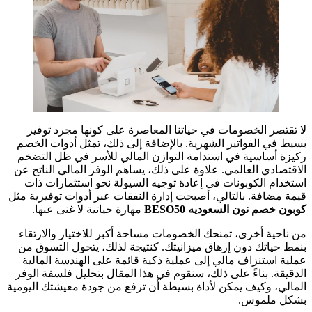
لا تقتصر الخصومات في حياتنا المعاصرة على كونها مجرد توفير
بسيط في الفواتير الشهرية. بالإضافة إلى ذلك، تمثل أدوات الخصم
ركيزة أساسية في استدامة التوازن المالي للأسر في ظل التضخم
الاقتصادي العالمي. علاوة على ذلك، يساهم الوفر المالي الناتج عن
استخدام الكوبونات في إعادة توجيه السيولة نحو استثمارات ذات
قيمة مضافة. بالتالي، أصبحت إدارة النفقات عبر أدوات توفيرية مثل
كوبون خصم نون السعوديه BESO50
مهارة حياتية لا غنى عنها.
من ناحية أخرى، تمنحك الخصومات مساحة أكبر للاختيار والارتقاء
بنمط حياتك دون إرهاق ميزانيتك. كنتيجة لذلك، يتحول التسوق من
عملية استنزاف مالي إلى عملية ذكية قائمة على الهندسة المالية
الدقيقة. بناءً على ذلك، سنقوم في هذا المقال بتحليل فلسفة الوفر
المالي، وكيف يمكن لأداة بسيطة أن ترفع من جودة معيشتك اليومية
بشكل ملموس.