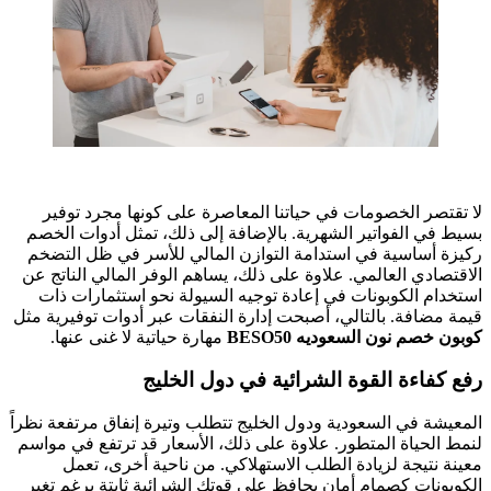
لا تقتصر الخصومات في حياتنا المعاصرة على كونها مجرد توفير
بسيط في الفواتير الشهرية. بالإضافة إلى ذلك، تمثل أدوات الخصم
ركيزة أساسية في استدامة التوازن المالي للأسر في ظل التضخم
الاقتصادي العالمي. علاوة على ذلك، يساهم الوفر المالي الناتج عن
استخدام الكوبونات في إعادة توجيه السيولة نحو استثمارات ذات
قيمة مضافة. بالتالي، أصبحت إدارة النفقات عبر أدوات توفيرية مثل
كوبون خصم نون السعوديه BESO50
مهارة حياتية لا غنى عنها.
رفع كفاءة القوة الشرائية في دول الخليج
المعيشة في السعودية ودول الخليج تتطلب وتيرة إنفاق مرتفعة نظراً
لنمط الحياة المتطور. علاوة على ذلك، الأسعار قد ترتفع في مواسم
معينة نتيجة لزيادة الطلب الاستهلاكي. من ناحية أخرى، تعمل
الكوبونات كصمام أمان يحافظ على قوتك الشرائية ثابتة برغم تغير