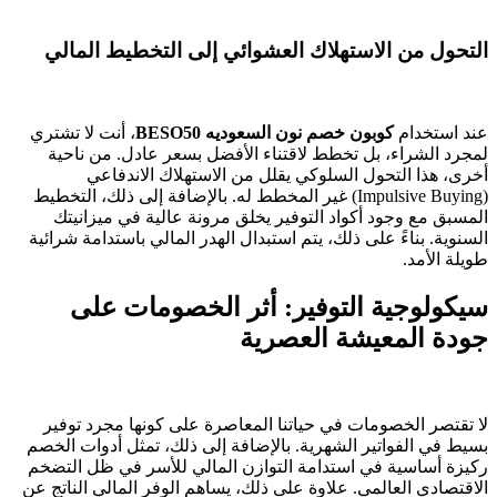
التحول من الاستهلاك العشوائي إلى التخطيط المالي
عند استخدام
كوبون خصم نون السعوديه BESO50
، أنت لا تشتري
لمجرد الشراء، بل تخطط لاقتناء الأفضل بسعر عادل. من ناحية
أخرى، هذا التحول السلوكي يقلل من الاستهلاك الاندفاعي
(Impulsive Buying) غير المخطط له. بالإضافة إلى ذلك، التخطيط
المسبق مع وجود أكواد التوفير يخلق مرونة عالية في ميزانيتك
السنوية. بناءً على ذلك، يتم استبدال الهدر المالي باستدامة شرائية
طويلة الأمد.
سيكولوجية التوفير: أثر الخصومات على
جودة المعيشة العصرية
لا تقتصر الخصومات في حياتنا المعاصرة على كونها مجرد توفير
بسيط في الفواتير الشهرية. بالإضافة إلى ذلك، تمثل أدوات الخصم
ركيزة أساسية في استدامة التوازن المالي للأسر في ظل التضخم
الاقتصادي العالمي. علاوة على ذلك، يساهم الوفر المالي الناتج عن