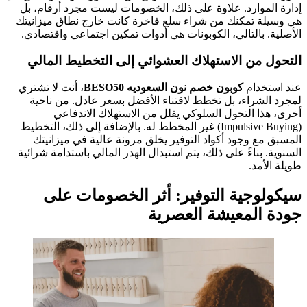
إدارة الموارد. علاوة على ذلك، الخصومات ليست مجرد أرقام، بل
هي وسيلة تمكنك من شراء سلع فاخرة كانت خارج نطاق ميزانيتك
الأصلية. بالتالي، الكوبونات هي أدوات تمكين اجتماعي واقتصادي.
التحول من الاستهلاك العشوائي إلى التخطيط المالي
عند استخدام
كوبون خصم نون السعوديه BESO50
، أنت لا تشتري
لمجرد الشراء، بل تخطط لاقتناء الأفضل بسعر عادل. من ناحية
أخرى، هذا التحول السلوكي يقلل من الاستهلاك الاندفاعي
(Impulsive Buying) غير المخطط له. بالإضافة إلى ذلك، التخطيط
المسبق مع وجود أكواد التوفير يخلق مرونة عالية في ميزانيتك
السنوية. بناءً على ذلك، يتم استبدال الهدر المالي باستدامة شرائية
طويلة الأمد.
سيكولوجية التوفير: أثر الخصومات على
جودة المعيشة العصرية