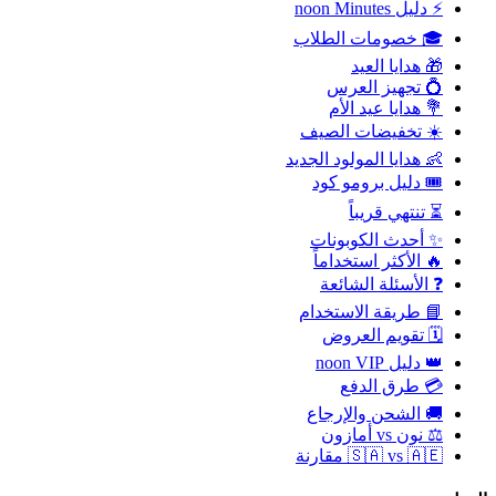
⚡ دليل noon Minutes
🎓 خصومات الطلاب
🎁 هدايا العيد
💍 تجهيز العرس
💐 هدايا عيد الأم
☀️ تخفيضات الصيف
👶 هدايا المولود الجديد
🎟️ دليل برومو كود
⏳ تنتهي قريباً
✨ أحدث الكوبونات
🔥 الأكثر استخداماً
❓ الأسئلة الشائعة
📘 طريقة الاستخدام
🗓️ تقويم العروض
👑 دليل noon VIP
💳 طرق الدفع
🚚 الشحن والإرجاع
⚖️ نون vs أمازون
🇸🇦 vs 🇦🇪 مقارنة