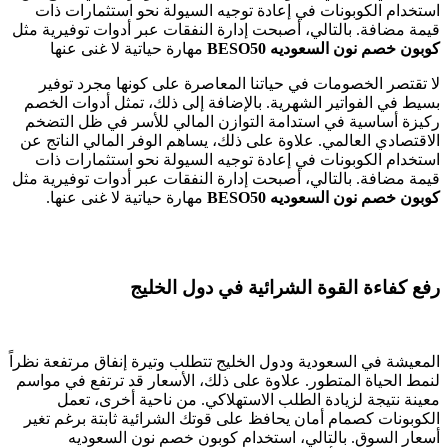
استخدام الكوبونات في إعادة توجيه السيولة نحو استثمارات ذات
قيمة مضافة. بالتالي، أصبحت إدارة النفقات عبر أدوات توفيرية مثل
كوبون خصم نون السعوديه BESO50
مهارة حياتية لا غنى عنها
لا تقتصر الخصومات في حياتنا المعاصرة على كونها مجرد توفير
بسيط في الفواتير الشهرية. بالإضافة إلى ذلك، تمثل أدوات الخصم
ركيزة أساسية في استدامة التوازن المالي للأسر في ظل التضخم
الاقتصادي العالمي. علاوة على ذلك، يساهم الوفر المالي الناتج عن
استخدام الكوبونات في إعادة توجيه السيولة نحو استثمارات ذات
قيمة مضافة. بالتالي، أصبحت إدارة النفقات عبر أدوات توفيرية مثل
كوبون خصم نون السعوديه BESO50
مهارة حياتية لا غنى عنها.
رفع كفاءة القوة الشرائية في دول الخليج
المعيشة في السعودية ودول الخليج تتطلب وتيرة إنفاق مرتفعة نظراً
لنمط الحياة المتطور. علاوة على ذلك، الأسعار قد ترتفع في مواسم
معينة نتيجة لزيادة الطلب الاستهلاكي. من ناحية أخرى، تعمل
الكوبونات كصمام أمان يحافظ على قوتك الشرائية ثابتة برغم تغير
أسعار السوق. بالتالي، استخدام كوبون خصم نون السعوديه