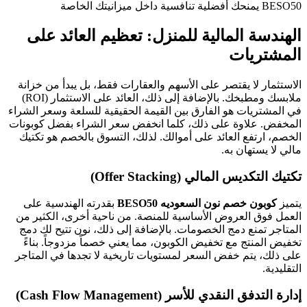
BESO50 يمنحك أفضلية تنافسية داخل ميزانيتك الخاصة
الهندسة المالية للمنزل: تعظيم العائد على
المشتريات
الاستثمار لا يقتصر على الأسهم والعقارات فقط، بل يبدأ من خزانة
ملابسك ومطبخك. بالإضافة إلى ذلك، العائد على الاستثمار (ROI)
في المشتريات هو الفارق بين القيمة الحقيقية للسلعة وسعر الشراء
المخفض. علاوة على ذلك، كلما انخفض سعر الشراء بفضل كوبونات
الخصم، ارتفع العائد على أموالك. لذلك، التسوق بالخصم هو تكتيك
مالي لا يستهان به.
تكتيك التكديس المالي (Offer Stacking)
يتميز
كوبون خصم نون السعوديه BESO50
بقدرته الهندسية على
العمل فوق العروض الأساسية للمنصة. من ناحية أخرى، الكثير من
المتاجر تمنع دمج الخصومات. بالإضافة إلى ذلك، نون تتيح لك دمج
تخفيض المنتج مع تخفيض الكوبون، مما يعني خصماً مزدوجاً. بناءً
على ذلك، يتم خفض السعر لمستويات تاريخية لا تجدها في المتاجر
التقليدية.
إدارة التدفق النقدي للأسر (Cash Flow Management)