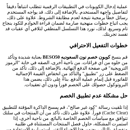
عملية إدخال الكوبونات في التطبيقات الرقمية تتطلب انتباهاً دقيقاً
لتفاصيل واجهة المستخدم. بالإضافة إلى ذلك، قد يواجه المستخدم
رسائل خطأ برمجية نتيجة لعدم مطابقة الشروط. علاوة على ذلك،
يجب اتباع خطوات منهجية صارمة لضمان قراءة الخوادم للكود بنجاح
تام وسريع. لذلك، نورد هذا التسلسل المنطقي لتلافي أي عقبات قد
تفسد تجربتك.
خطوات التفعيل الاحترافي
قم بنسخ
كوبون خصم نون السعوديه BESO50
بعناية شديدة وتأكد
من خلوه من أي فراغات. من ناحية أخرى، الصقه في خانة "الرموز
الترويجية" في صفحة الدفع النهائية. بالإضافة إلى ذلك، تأكد من
الضغط على زر "تطبيق" والتأكد من انخفاض القيمة الإجمالية
للفاتورة قبل إتمام عملية الدفع. بناءً على ذلك، يضمن هذا
البروتوكول حصولك على الخصم فوراً ودون أي تعقيدات.
حل مشكلة عدم تطبيق الخصم
إذا تلقيت رسالة "كود غير صالح"، قم بمسح الذاكرة المؤقتة للتطبيق
(Cache Clear) فوراً. علاوة على ذلك، تأكد من أن المنتجات في سلتك
تتوافق مع سياسات الخصم الخاصة بالبائع. من ناحية أخرى، إذا
استمرت المشكلة، حاول فصل المنتجات المستثناة في طلبية
منفصلة. بالتالي، يضمن هذا الإجراء التقني استمرارية الاستفادة من