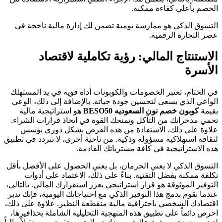
الخصم بأعلى كفاءة ممكنة.
التسوق الذكي هو ممارسة يومية تضمن لك إدارة مالية ناجحة في
عصر التجارة الرقمية.
الاستنتاج المالي: رؤية تكاملية لاقتصاد
الأسرة
في الختام، تعتبر الخصومات والكوبونات أداة قوية في يد المستهلك
الواعي الذي يسعى لتحسين جودة حياته. بالإضافة إلى ذلك، الوعي
بقيمة
كوبون خصم نون السعوديه BESO50
هو استراتيجية مالية
تحمي مدخراتك من التآكل وتمنحك القوة في اتخاذ قرارات الشراء.
علاوة على ذلك، الاستفادة من هذه الفرص بشكل دوري يؤسس
لثقافة استهلاكية مسؤولة وذكية. من ناحية أخرى، لا تتردد في تطبيق
هذه الاستراتيجية في كافة مشترياتك القادمة.
التسوق الذكي لا يعني الحرمان، بل يعني الحصول على الأفضل بأقل
تكلفة ممكنة بفضل التقنية. بناءً على ذلك، الاعتماد على أدوات
التوفير الموثوقة هو قرار استراتيجي يعزز استقرارك المالي. بالتالي،
عندما تقوم بدمج هذا التوفير الذكي مع احتياجاتك اليومية، فإنك تدير
اقتصادك الشخصي باحترافية مالية منقطعة النظير. علاوة على ذلك،
احرص دائماً على تطبيق هذه المنهجية التحليلية الشاملة بحذافيرها،