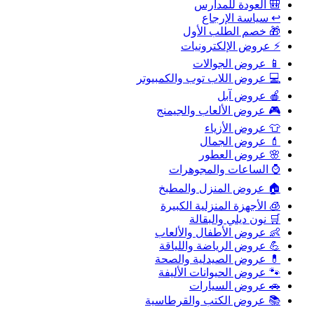
🎒 العودة للمدارس
↩️ سياسة الإرجاع
🎁 خصم الطلب الأول
⚡ عروض الإلكترونيات
📱 عروض الجوالات
💻 عروض اللاب توب والكمبيوتر
🍎 عروض آبل
🎮 عروض الألعاب والجيمنج
👕 عروض الأزياء
💄 عروض الجمال
🌸 عروض العطور
⌚ الساعات والمجوهرات
🏠 عروض المنزل والمطبخ
🧊 الأجهزة المنزلية الكبيرة
🛒 نون ديلي والبقالة
👶 عروض الأطفال والألعاب
💪 عروض الرياضة واللياقة
💊 عروض الصيدلية والصحة
🐾 عروض الحيوانات الأليفة
🚗 عروض السيارات
📚 عروض الكتب والقرطاسية