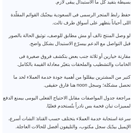
بسيطة بتفيد كل ما الاستبدال يبقى لازم.
حفظ رابط المتجر الرسمى فى السعودية بيجنّبك القوائم المقلّدة
اللى أحياناً بتظهر على أسواق طرف تالت.
لو وصل المنتج تالف أو مش مطابق للوصف، توثيق الحالة بالصور
قبل التواصل مع الدعم بيسرّع الاستبدال بشكل واضح.
مقارنة خيارين أو ثلاثة جنب بعض بتكشف فروق صغيرة فى
الخامات والتشطيب والملحقات بتغيّر معادلة القيمة بالكامل.
كتير من المشترين بيقللوا من أهمية جودة خدمة العملاء لحد ما
تحصل مشكلة؛ وسجل noon هنا فارق حقيقى.
مراجعة جدول المواصفات مقابل الاحتياج الفعلى اليومى بيمنع الدفع
لمميزات تبان فخمة بس نادراً بتُستخدم فعليًا.
سرعة استجابة خدمة العملاء بتختلف حسب القناة: الشات أسرع،
الإيميل بيدّيك سجل مكتوب، والتليفون أفضل للحالات العاجلة.