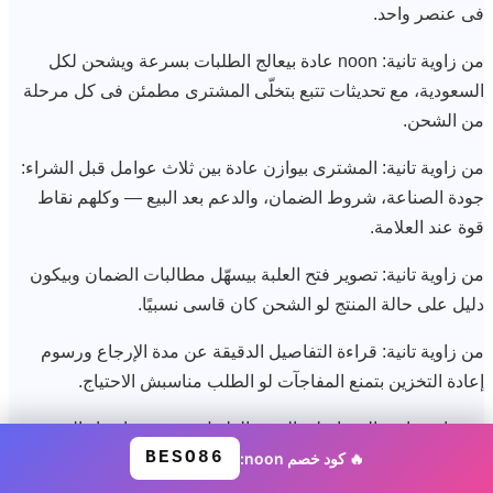
فى عنصر واحد.
من زاوية تانية: noon عادة بيعالج الطلبات بسرعة ويشحن لكل
السعودية، مع تحديثات تتبع بتخلّى المشترى مطمئن فى كل مرحلة
من الشحن.
من زاوية تانية: المشترى بيوازن عادة بين ثلاث عوامل قبل الشراء:
جودة الصناعة، شروط الضمان، والدعم بعد البيع — وكلهم نقاط
قوة عند العلامة.
من زاوية تانية: تصوير فتح العلبة بيسهّل مطالبات الضمان وبيكون
دليل على حالة المنتج لو الشحن كان قاسى نسبيًا.
من زاوية تانية: قراءة التفاصيل الدقيقة عن مدة الإرجاع ورسوم
إعادة التخزين بتمنع المفاجآت لو الطلب مناسبش الاحتياج.
من زاوية تانية: الرضا على المدى الطويل بيجى من اختيار التهيئة
BESO86
🔥 كود خصم noon:
الصح مش الأرخص — ترقية بسيطة دلوقتى بتوفر استبدال كامل
بعدين.