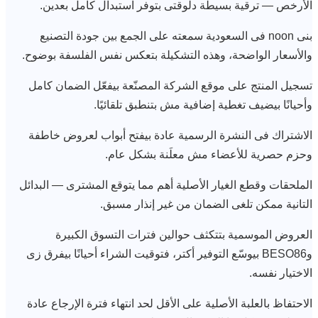
الأرخص — ترقية بسيطة دلوقتى بتوفر استبدال كامل بعدين.
بنى noon فى السعودية سمعته على الجمع بين جودة التصنيع
والأسعار الواضحة، وهذه التشكيلة بتعكس نفس الفلسفة بوضوح.
تسجيل المنتج على موقع الشركة المصنّعة بيفعّل الضمان كامل
وأحيانًا بيضيف تغطية إضافية مش بتنطبق تلقائيًا.
الاشتراك فى النشرة الرسمية عادة بيفتح أبواب لعروض خاطفة
وحزم حصرية للأعضاء مش معلَنة بشكل عام.
الملحقات وقطع الغيار الأصلية أهم مما يتوقع المشترى — البدائل
التانية ممكن تلغى الضمان من غير إنذار مسبق.
العروض الموسمية بتتكثف حوالين فترات التسوق الكبيرة
وBESO86 بيوسّع التوفير أكتر، فتوقيت الشراء أحيانًا بيفرق زى
الاختيار نفسه.
الاحتفاظ بالعلبة الأصلية على الأقل لحد انتهاء فترة الإرجاع عادة