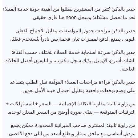
جدير بالذكر: كتير من المشترين بيقللوا من أهمية جودة خدمة العملاء
لحد ما تحصل مشكلة؛ وسجل noon هنا فارق حقيقى.
جدير بالذكر: مراجعة جدول المواصفات مقابل الاحتياج الفعلى
اليومى بيمنع الدفع لمميزات تبان فخمة بس نادراً بتُستخدم فعليًا.
جدير بالذكر: سرعة استجابة خدمة العملاء بتختلف حسب القناة:
الشات أسرع، الإيميل بيدّيك سجل مكتوب، والتليفون أفضل للحالات
العاجلة.
جدير بالذكر: قراءة مراجعات العملاء الموثّقة قبل الطلب بتساعد
على وضع توقعات واقعية وتقليل احتمال خيبة الأمل بعدين.
من زاوية تانية: مقارنة التكلفة الإجمالية — السعر + المستهلكات +
الترقيات المتوقعة — بتدّى صورة أوضح من السعر المعلن لوحده.
من زاوية تانية: المشترى صاحب الميزانية المحدودة ممكن يجمع
موديل أساسى مع ملحق ممتاز ويطلع أسعد من اللى دفع الأقصى