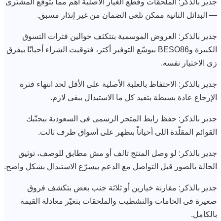
جدير بالذكر: الملحقات وقطع الغيار الأصلية أهم مما يتوقع المشترى
— البدائل التانية ممكن تلغى الضمان من غير إنذار مسبق.
جدير بالذكر: العروض الموسمية بتتكثف حوالين فترات التسوق
الكبيرة وBESO86 بيوسّع التوفير أكتر، فتوقيت الشراء أحيانًا بيفرق
زى الاختيار نفسه.
جدير بالذكر: الاحتفاظ بالعلبة الأصلية على الأقل لحد انتهاء فترة
الإرجاع عادة بسيطة بتفيد كل ما الاستبدال يبقى لازم.
جدير بالذكر: حفظ رابط المتجر الرسمى فى السعودية بيجنّبك
القوائم المقلّدة اللى أحياناً بتظهر على أسواق طرف تالت.
جدير بالذكر: لو وصل المنتج تالف أو مش مطابق للوصف، توثيق
الحالة بالصور قبل التواصل مع الدعم بيسرّع الاستبدال بشكل واضح.
جدير بالذكر: مقارنة خيارين أو ثلاثة جنب بعض بتكشف فروق
صغيرة فى الخامات والتشطيب والملحقات بتغيّر معادلة القيمة
بالكامل.