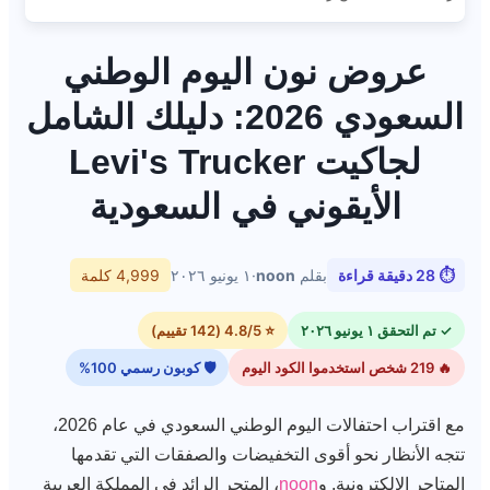
عروض نون اليوم الوطني
السعودي 2026: دليلك الشامل
لجاكيت Levi's Trucker
الأيقوني في السعودية
⏱ 28 دقيقة قراءة
بقلم
noon
·
١ يونيو ٢٠٢٦
4,999 كلمة
✓ تم التحقق ١ يونيو ٢٠٢٦
⭐ 4.8/5 (142 تقييم)
🔥 219 شخص استخدموا الكود اليوم
🛡 كوبون رسمي 100%
مع اقتراب احتفالات اليوم الوطني السعودي في عام 2026،
تتجه الأنظار نحو أقوى التخفيضات والصفقات التي تقدمها
المتاجر الإلكترونية. و
noon
، المتجر الرائد في المملكة العربية