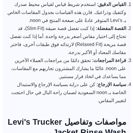
القياس الدقيق:
استخدم شريط قياس لقياس محيط صدرك
وكتفيك وذراعيك. قارن هذه القياسات بجدول المقاسات الخاص
بـ Levi's المتوفر عادةً على صفحة المنتج في noon.
القصة المفضلة:
إذا كنت تفضل قصة ضيقة (Slim Fit)، قد
تحتاج إلى اختيار مقاس أصغر بدرجة واحدة. أما إذا كنت تفضل
قصة مريحة (Relaxed Fit) لارتدائه فوق طبقات أخرى، فاختر
مقاسك المعتاد أو الأكبر بدرجة.
قراءة المراجعات:
تحقق دائمًا من مراجعات العملاء الآخرين
على noon. غالبًا ما يشارك المشترون تجاربهم مع المقاسات،
مما يساعدك في اتخاذ قرار مستنير.
سياسة الإرجاع:
كن على دراية بسياسة الإرجاع والاستبدال
الخاصة بـ noon السعودية لضمان راحة البال في حال احتجت
لتغيير المقاس.
مواصفات وتفاصيل Levi's Trucker
Jacket Rinse Wash