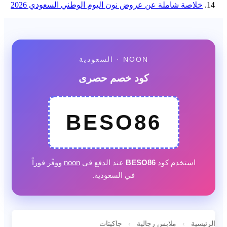
خلاصة شاملة عن عروض نون اليوم الوطني السعودي 2026
NOON · السعودية
كود خصم حصرى
BESO86
استخدم كود
BESO86
عند الدفع في
noon
ووفّر فوراً
في السعودية.
الرئيسية
›
ملابس رجالية
›
جاكيتات