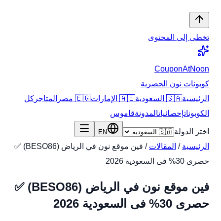
تخطى إلى المحتوى
CouponAtNoon
كوبونات نون الحصرية
الرئيسية
🇸🇦 السعودية
🇦🇪 الإمارات
🇪🇬 مصر
المتاجر
كل
الكوبونات
إحصائيات
المدونة
قاموس
اختر الدولة
EN
الرئيسية
/
المقالات
/
فين موقع نون في الرياض (BESO86) ✅
حصرى 30% فى السعودية 2026
فين موقع نون في الرياض (BESO86) ✅
حصرى 30% فى السعودية 2026