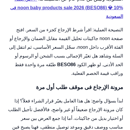
noon baby products sale 2026 (BESO86) 💎 10% فى
السعودية
النصيحة العملية: اقرأ شرط الإرجاع كجزء من السعر. افتح
صفحة noon جاكيتات تحليل القيمة مقابل الضمان والإرجاع أو
الفئة الأقرب داخل noon، سجّل السعر الأساسى، ثم انتقل إلى
السلة وشاهد هل تغيّر الإجمالى بسبب الشحن أو الرسوم أو
الحد الأدنى. لو ظهر الكود
BESO86
طبّقه مرة واحدة فقط
وراقب قيمة الخصم الفعلية.
مرونة الإرجاع فى موقف طلب أول مرة
ابدأ بسؤال واضح: هل هذا العامل يغيّر قرار الشراء فعلاً؟ إذا
كان مرونة الإرجاع ضعيفاً أو غير واضح، فالأفضل تأجيل الطلب
أو اختيار بديل من جاكيتات. أما إذا جمع العرض بين سعر
مناسب ووصف دقيق وموعد توصيل منطقى، فهنا يصبح فين