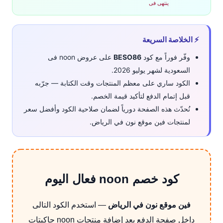
ينتهى فى
⚡ الخلاصة السريعة
وفّر فوراً مع كود
BESO86
على عروض noon فى
السعودية لشهر يوليو 2026.
الكود ساري على معظم المنتجات وقت الكتابة — جرّبه
قبل إتمام الدفع لتأكيد قيمة الخصم.
نُحدّث هذه الصفحة دورياً لضمان صلاحية الكود وأفضل سعر
لمنتجات فين موقع نون في الرياض.
كود خصم noon فعال اليوم
فين موقع نون في الرياض
— استخدم الكود التالى
داخل صفحة الدفع بعد إضافة منتجات noon جاكيتات