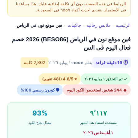
الروابط فى هذه الصفحة، دون أى تكلفة إضافية عليك. هذا يساعدنا
فى الاستمرار بتقديم أحدث أكواد noon فى السعودية.
الرئيسية
›
ملابس رجالية
›
جاكيتات
›
فين موقع نون في الرياض
فين موقع نون في الرياض (BESO86) 2026 خصم
فعال اليوم فى الس
⏱ 16 دقيقة قراءة
بقلم
noon
·
١ يوليو ٢٠٢٦
2,802 كلمة
✓ تم التحقق ١ يوليو ٢٠٢٦
⭐ 4.8/5 (481 تقييم)
🔥 244 شخص استخدموا الكود اليوم
🛡 كوبون رسمي 100%
93%
٩٬١١٧
مستخدم استفاد هذا الشهر
معدّل نجاح الكود
١ أغسطس ٢٠٢٦