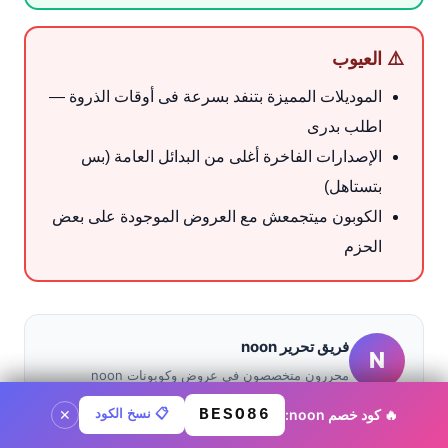
⚠️ العيوب
الموديلات المميزة بتنفد بسرعة فى أوقات الذروة —
اطلب بدرى
الإصدارات الفاخرة أغلى من البدائل العامة (بس
بتستاهل)
الكوبون ميتجمعش مع العروض الموجودة على بعض
الحزم
فريق تحرير noon
N
محررون متخصصون في عروض وكوبونات noon
بـالسعودية، نراجع كل كود يدويًا قبل النشر.
🔥 كود خصم noon:
BESO86
📋 نسخ الكود
كود noon ·
BESO86
نسخ الكود
✕