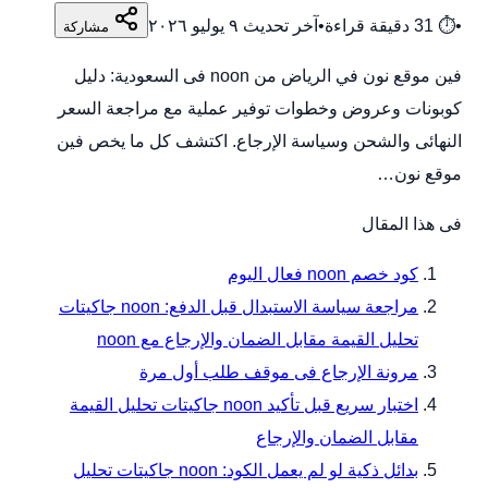
•
⏱
31
دقيقة قراءة
•
آخر تحديث
٩ يوليو ٢٠٢٦
مشاركة
فين موقع نون في الرياض من noon فى السعودية: دليل
كوبونات وعروض وخطوات توفير عملية مع مراجعة السعر
النهائى والشحن وسياسة الإرجاع. اكتشف كل ما يخص فين
موقع نون…
فى هذا المقال
كود خصم noon فعال اليوم
مراجعة سياسة الاستبدال قبل الدفع: noon جاكيتات
تحليل القيمة مقابل الضمان والإرجاع مع noon
مرونة الإرجاع فى موقف طلب أول مرة
اختبار سريع قبل تأكيد noon جاكيتات تحليل القيمة
مقابل الضمان والإرجاع
بدائل ذكية لو لم يعمل الكود: noon جاكيتات تحليل