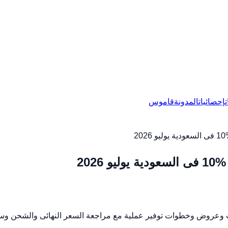
إحصائيات
المدونة
قاموس