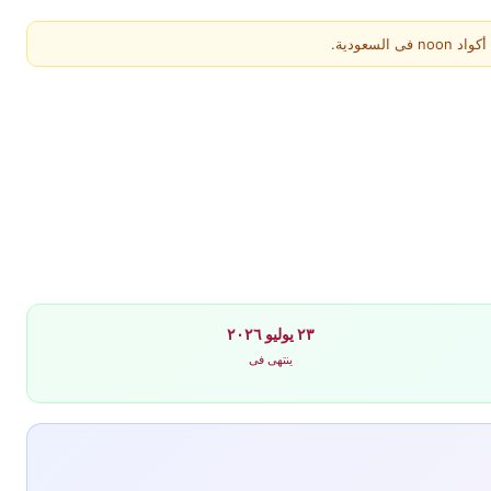
عودية.
٢٣ يوليو ٢٠٢٦
ينتهى فى