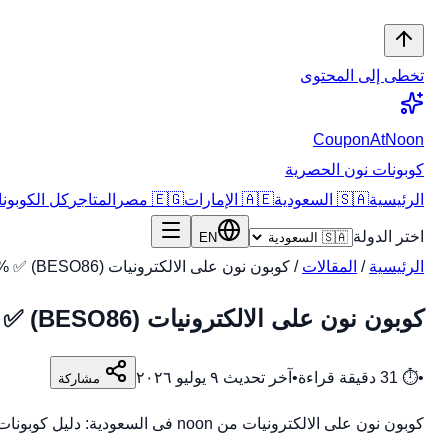
تخطى إلى المحتوى
CouponAtNoon
كوبونات نون الحصرية
الرئيسية
🇸🇦 السعودية
🇦🇪 الإمارات
🇪🇬 مصر
المتاجر
كل الكوبونات
اختر الدولة
EN
الرئيسية
/
المقالات
/
كوبون نون على الالكترونيات (BESO86) ✅ 10% فى السعودية يوليو 2026
كوبون نون على الالكترونيات (BESO86) ✅ 10% فى السعودية يوليو 2026
•
⏱
31
دقيقة قراءة
•
آخر تحديث
٩ يوليو ٢٠٢٦
مشاركة
كوبون نون على الالكترونيات من noon فى السعودية: دليل كوبونات وعروض وخطوات توفير عملية مع مراجعة السعر النهائى والشحن وسياسة الإرجاع. اكتشف كل ما يخص كوبون نو…