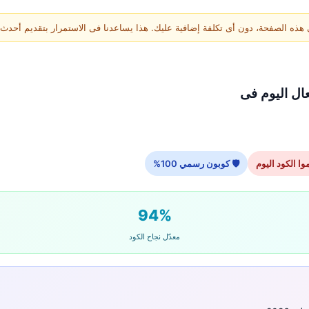
ة، دون أى تكلفة إضافية عليك. هذا يساعدنا فى الاستمرار بتقديم أحدث أكواد noon فى الس
🛡 كوبون رسمي 100%
94%
معدّل نجاح الكود