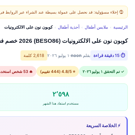
⓵ إخلاء مسؤولية: قد نحصل على عمولة بسيطة عند الشراء عبر الروابط فى هذه الصفح
الرئيسية
›
ملابس أطفال
›
أحذية أطفال
›
كوبون نون على الالكترونيات
كوبون نون على الالكترونيات (BESO86) 2026 خصم فعال اليوم فى
⏱ 15 دقيقة قراءة
بقلم
noon
·
١ يوليو ٢٠٢٦
2,618 كلمة
✓ تم التحقق ١ يوليو ٢٠٢٦
⭐ 4.8/5 (444 تقييم)
🔥 53 شخص استخدموا الكود اليوم
٢٬٥٩٨
مستخدم استفاد هذا الشهر
⚡ الخلاصة السريعة