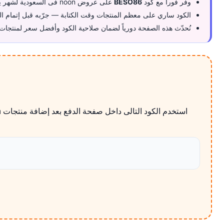
وفّر فوراً مع كود
BESO86
على عروض noon فى السعودية لشهر يوليو 2026.
الكود ساري على معظم المنتجات وقت الكتابة — جرّبه قبل إتمام الد
نُحدّث هذه الصفحة دورياً لضمان صلاحية الكود وأفضل سعر لمنتجات 
استخدم الكود التالى داخل صفحة الدفع بعد إضافة منتجات noon كوبون نون على الالكترونيات دليل المقاسات والتوافق قبل الدفع إلى السلة، ثم راجع الخصم قبل تأكيد الطلب فى السعودية.