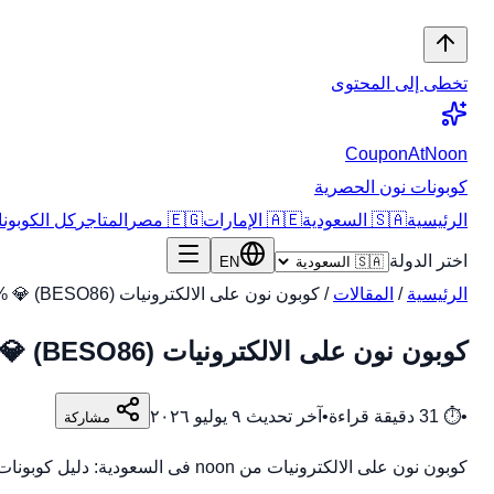
تخطى إلى المحتوى
CouponAtNoon
كوبونات نون الحصرية
الرئيسية
🇸🇦 السعودية
🇦🇪 الإمارات
🇪🇬 مصر
المتاجر
كل الكوبونات
اختر الدولة
EN
الرئيسية
/
المقالات
/
كوبون نون على الالكترونيات (BESO86) 💎 30% فى السعودية يوليو 2026
كوبون نون على الالكترونيات (BESO86) 💎 30% فى السعودية يوليو 2026
•
⏱
31
دقيقة قراءة
•
آخر تحديث
٩ يوليو ٢٠٢٦
مشاركة
كوبون نون على الالكترونيات من noon فى السعودية: دليل كوبونات وعروض وخطوات توفير عملية مع مراجعة السعر النهائى والشحن وسياسة الإرجاع. اكتشف كل ما يخص كوبون نو…