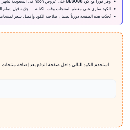
وفّر فوراً مع كود
BESO86
على عروض noon فى السعودية لشهر يوليو 2026.
الكود ساري على معظم المنتجات وقت الكتابة — جرّبه قبل إتمام الد
نُحدّث هذه الصفحة دورياً لضمان صلاحية الكود وأفضل سعر لمنتجات 
استخدم الكود التالى داخل صفحة الدفع بعد إضافة منتجات noon كوبون نون على الالكترونيات دليل المقاسات والتوافق قبل الدفع إلى السلة، ثم راجع الخصم قبل تأكيد الطلب فى السعودية.