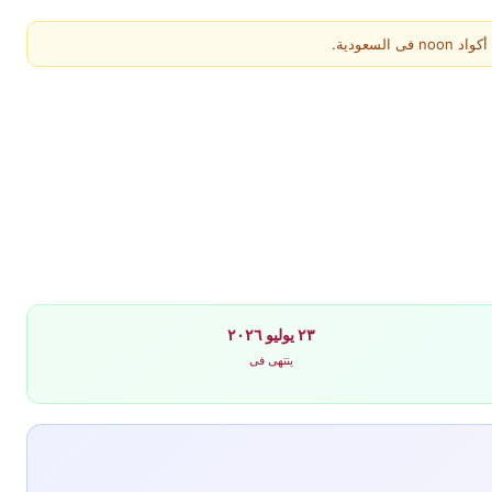
عودية.
٢٣ يوليو ٢٠٢٦
ينتهى فى