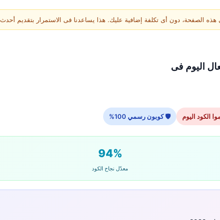
ة، دون أى تكلفة إضافية عليك. هذا يساعدنا فى الاستمرار بتقديم أحدث أكواد noon فى الس
🛡 كوبون رسمي 100%
94%
معدّل نجاح الكود