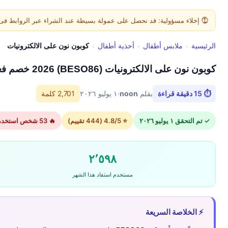
⓵ إخلاء مسؤولية: قد نحصل على عمولة بسيطة عند الشراء عبر الروابط فى هذه الصفح
الرئيسية
›
ملابس أطفال
›
أحذية أطفال
›
كوبون نون على الالكترونيات
كوبون نون على الالكترونيات (BESO86) 2026 خصم فعال اليوم فى
⏱ 15 دقيقة قراءة
بقلم
noon
·
١ يوليو ٢٠٢٦
2,701 كلمة
✓ تم التحقق ١ يوليو ٢٠٢٦
⭐ 4.8/5 (444 تقييم)
🔥 53 شخص استخدموا الكود اليوم
٢٬٥٩٨
مستخدم استفاد هذا الشهر
⚡ الخلاصة السريعة