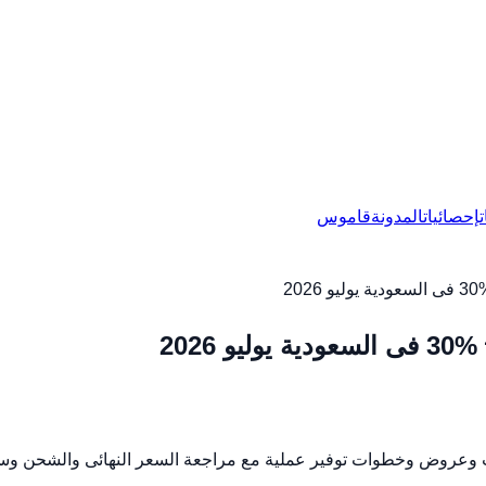
إحصائيات
المدونة
قاموس