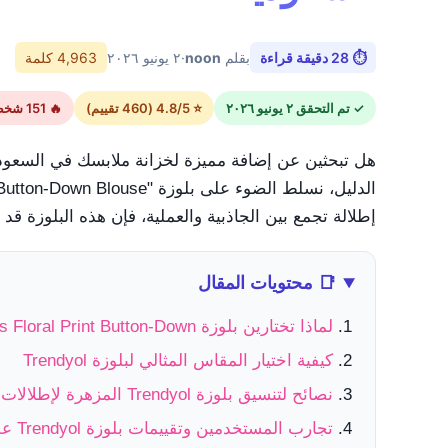
⏱ 28 دقيقة قراءة
بقلم
noon
·
٢ يونيو ٢٠٢٦
4,963 كلمة
✓ تم التحقق ٢ يونيو ٢٠٢٦
⭐ 4.8/5 (460 تقييم)
🔥 151 شخص استخدموا الكود اليوم
هل تبحثين عن إضافة مميزة لخزانة ملابسك في السعودي
إطلالة تجمع بين الجاذبية والعملية، فإن هذه البلوزة قد
📑 محتويات المقال
لماذا تختارين بلوزة Trendyol Women's Floral Print Button-Down من noon السعودية؟
كيفية اختيار المقاس المثالي لبلوزة Trendyol
نصائح لتنسيق بلوزة Trendyol المزهرة لإطلالات متنوعة
تجارب المستخدمين وتقييمات بلوزة Trendyol على noon