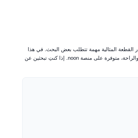
ار القطعة المثالية مهمة تتطلب بعض البحث. في هذا
الدليل، نسلط الضوء على بلوزة "Trendyol Women's Floral Print Button-Down Blouse"، وهي قطعة تجمع بين الأناقة والراحة، متوفرة على منصة noon. إذا كنتِ تبحثين عن