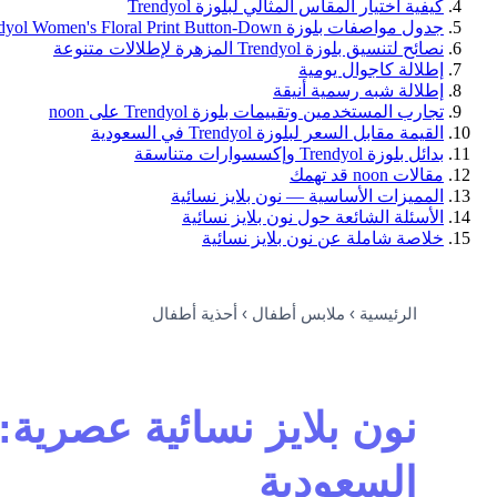
كيفية اختيار المقاس المثالي لبلوزة Trendyol
جدول مواصفات بلوزة Trendyol Women's Floral Print Button-Down
نصائح لتنسيق بلوزة Trendyol المزهرة لإطلالات متنوعة
إطلالة كاجوال يومية
إطلالة شبه رسمية أنيقة
تجارب المستخدمين وتقييمات بلوزة Trendyol على noon
القيمة مقابل السعر لبلوزة Trendyol في السعودية
بدائل بلوزة Trendyol وإكسسوارات متناسقة
مقالات noon قد تهمك
المميزات الأساسية — نون بلايز نسائية
الأسئلة الشائعة حول نون بلايز نسائية
خلاصة شاملة عن نون بلايز نسائية
الرئيسية › ملابس أطفال › أحذية أطفال
السعودية