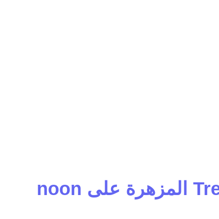
نون بلايز نسائية عصرية: دليلك الشامل لبلوزة Trendyol المزهرة على noon