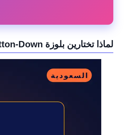
لماذا تختارين بلوزة Trendyol Women's Floral Print Button-Down من noon السعودية؟