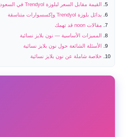
القيمة مقابل السعر لبلوزة Trendyol في السعودية
بدائل بلوزة Trendyol وإكسسوارات متناسقة
مقالات noon قد تهمك
المميزات الأساسية — نون بلايز نسائية
الأسئلة الشائعة حول نون بلايز نسائية
خلاصة شاملة عن نون بلايز نسائية