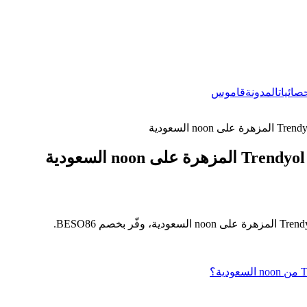
صائيات
المدونة
قاموس