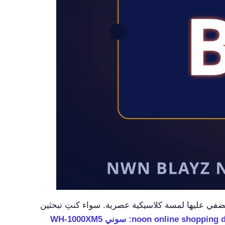
ي تضفي عليها لمسة كلاسيكية عصرية. سواء كنتِ تبحثين
↗ اقرأ أيضاً: noon online shopping deals: سوني WH-1000XM5