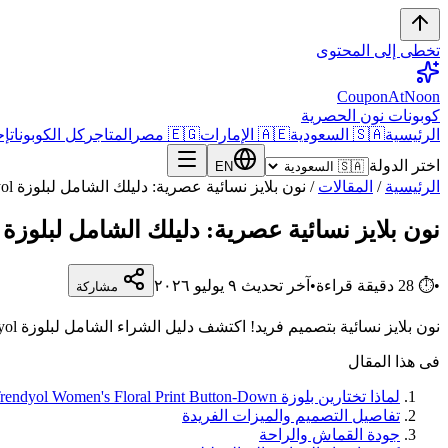
تخطى إلى المحتوى
CouponAtNoon
كوبونات نون الحصرية
الرئيسية
🇸🇦 السعودية
🇦🇪 الإمارات
🇪🇬 مصر
المتاجر
كل الكوبونات
إح
اختر الدولة
EN
الرئيسية
/
المقالات
/
نون بلايز نسائية عصرية: دليلك الشامل لبلوزة Trendyol المزهرة على noon السعودية
نون بلايز نسائية عصرية: دليلك الشامل لبلوزة Trendyol المزهرة على noon السعودية
•
⏱
28
دقيقة قراءة
•
آخر تحديث
٩ يوليو ٢٠٢٦
مشاركة
نون بلايز نسائية بتصميم فريد! اكتشف دليل الشراء الشامل لبلوزة Trendyol المزهرة على noon السعودية، وفّر بخصم BESO86.
فى هذا المقال
لماذا تختارين بلوزة Trendyol Women's Floral Print Button-Down من noon السعودية؟
تفاصيل التصميم والميزات الفريدة
جودة القماش والراحة