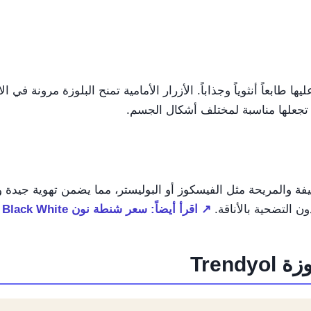
لحياة تضفي عليها طابعاً أنثوياً وجذاباً. الأزرار الأمامية تمنح البلوزة مر
حة تجعلها مناسبة لمختلف أشكال الجسم.
فة والمريحة مثل الفيسكوز أو البوليستر، مما يضمن تهوية جيدة وشع
 التضحية بالأناقة.
↗ اقرأ أيضاً: سعر شنطة نون Adidas Power VI Backpack Black White: مرشدك
Trend