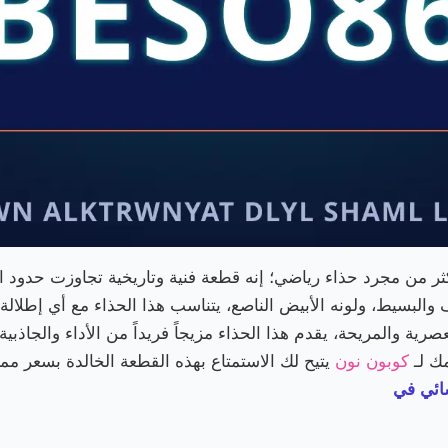
د حذاء Nike Air Force 1 '07 White أكثر من مجرد حذاء رياضي؛ إنه قطعة فنية وتاريخية ت
لبسيط، ولونه الأبيض الناصع، يتناسب هذا الحذاء مع أي إطلالة
صرية والمريحة، يقدم هذا الحذاء مزيجاً فريداً من الأداء والجاذبية ا
ك لـ
كوبون نون
يتيح لك الاستمتاع بهذه القطعة الخالدة بسعر مم