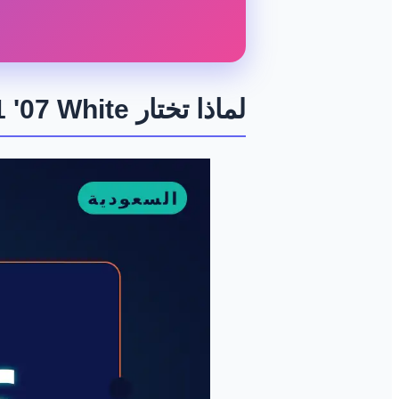
لماذا تختار Nike Air Force 1 '07 White؟ أناقة لا تضاهى لكل رجل في السعودية