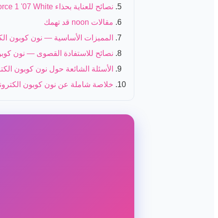
نصائح للعناية بحذاء Nike Air Force 1 '07 White ليدوم طويلاً
مقالات noon قد تهمك
المميزات الأساسية — نون كوبون الك
نصائح للاستفادة القصوى — نون كوبو
الأسئلة الشائعة حول نون كوبون الكت
خلاصة شاملة عن نون كوبون الكترون