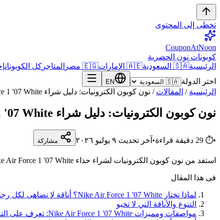
تخطى إلى المحتوى
CouponAtNoon
كوبونات نون الحصرية
الرئيسية
🇸🇦 السعودية
🇦🇪 الإمارات
🇪🇬 مصر
المتاجر
كل الكوبونات
إح
اختر الدولة
EN
الرئيسية
/
المقالات
/
نون كوبون الكترونيات: دليل شراء Nike Air Force 1 '07 White الأيقوني من noon السعودية
نون كوبون الكترونيات: دليل شراء Nike Air Force 1 '07 White الأيقوني من noon السعودية
•
⏱
29
دقيقة قراءة
•
آخر تحديث
٩ يوليو ٢٠٢٦
مشاركة
استفد من نون كوبون الكترونيات لشراء حذاء Nike Air Force 1 '07 White في السعودية. اكتشف الجودة والأناقة ووفر مع كود خصم noon BESO86.
فى هذا المقال
لماذا تختار Nike Air Force 1 '07 White؟ أناقة لا تضاهى لكل رجل في السعودية
التنوع والأناقة التي لا تخبو
مواصفات ومميزات Nike Air Force 1 '07 White: تعرف على التفاصيل