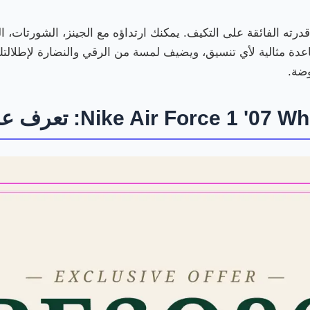
ز Nike Air Force 1 '07 White هو قدرته الفائقة على التكيف. يمكنك ارتداؤه مع الجينز
اعدة مثالية لأي تنسيق، ويضيف لمسة من الرقي والنضارة لإطلالتك. 
وضة.