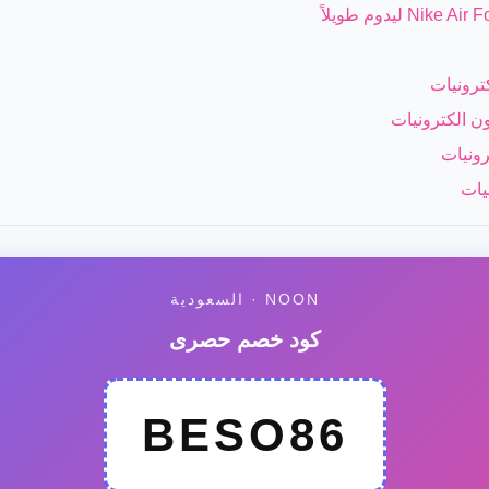
ترونيات
ن الكترونيات
رونيات
يات
NOON · السعودية
كود خصم حصرى
BESO86