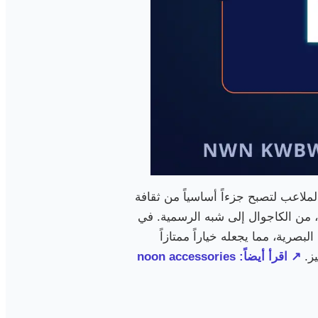
جاوزت حدود الملاعب لتصبح جزءاً أساسياً من ثقافة
، من الكاجوال إلى شبه الرسمية. في
لبصرية، مما يجعله خياراً ممتازاً
يز.
↗ اقرأ أيضاً: noon accessories