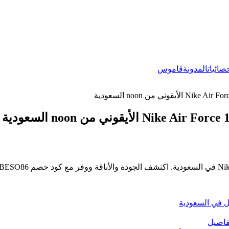
صائيات
المدونة
قاموس