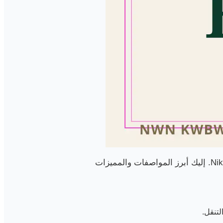
ليست الأناقة وحدها ما يميز Nike Air Force 1 '07 White، بل أيضاً جودته ومتانته التي تشتهر بها منتجات Nike. إليك أبرز المواصفات والمميزات
لتنقل.