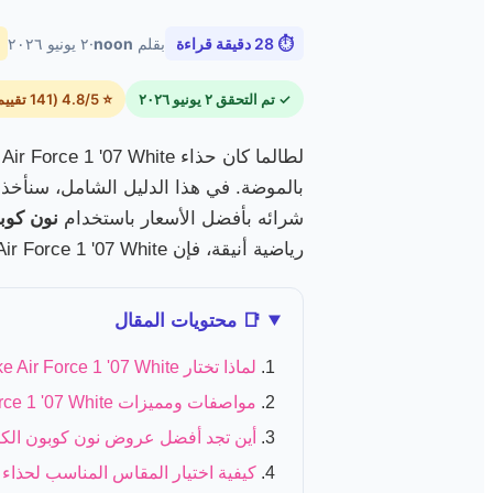
⏱ 28 دقيقة قراءة
بقلم
noon
·
٢ يونيو ٢٠٢٦
✓ تم التحقق ٢ يونيو ٢٠٢٦
⭐ 4.8/5 (141 تقييم)
بالموضة. في هذا الدليل الشامل، سنأخذك 
شرائه بأفضل الأسعار باستخدام
نون كوبو
رياضية أنيقة، فإن Nike Air Force 1 '07 White هو الخيار الأمثل، وnoon توفر لك كل ما تحتاجه لتجربة تسوق لا مثيل لها.
📑 محتويات المقال
لماذا تختار Nike Air Force 1 '07 White؟ أناقة لا تضاهى لكل رجل في السعودية
مواصفات ومميزات Nike Air Force 1 '07 White: تعرف على التفاصيل
أين تجد أفضل عروض نون كوبون الكترونيات على '07 White
كيفية اختيار المقاس المناسب لحذاء Nike Air Force 1 '07 White