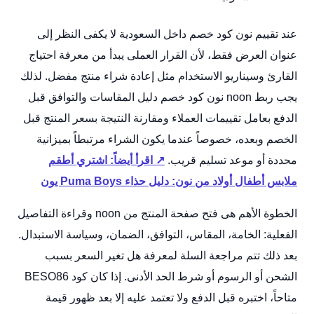
عند تقييم نون كود خصم داخل السعودية لا يكفى النظر إلى
عنوان العرض فقط، لأن القرار العملى يبدأ من معرفة احتياج
القارئ وسيناريو الاستخدام مثل إعادة شراء منتج مفضل. لذلك
يجب ربط noon نون كود خصم دليل المقاسات والتوافق قبل
الدفع بعامل تقييمات العملاء ومقارنة النتيجة بسعر المنتج قبل
الخصم وبعده، خصوصاً عندما يكون الشراء مرتبطاً بميزانية
محددة أو موعد تسليم قريب.
↗ اقرأ أيضاً: اشتري أطقم
ملابس أطفال أولاد من نون: دليل حذاء Puma Boys يون
الخطوة الأهم هى فتح صفحة المنتج من noon وقراءة التفاصيل
الفعلية: الخامة، المقاس، التوافق، الضمان، وسياسة الاستبدال.
بعد ذلك تتم مراجعة السلة لمعرفة هل تغير السعر بسبب
الشحن أو الرسوم أو شرط الحد الأدنى. إذا كان كود BESO86
متاحاً، اختبره قبل الدفع ولا تعتمد عليه إلا بعد ظهور قيمة