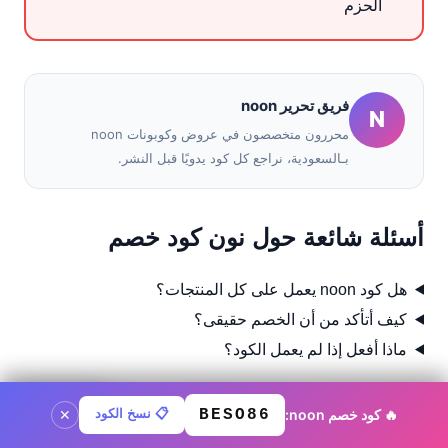
الحزم
فريق تحرير noon
N
محررون متخصصون في عروض وكوبونات noon
بـالسعودية، نراجع كل كود يدويًا قبل النشر.
أسئلة شائعة حول نون كود خصم
هل كود noon يعمل على كل المنتجات؟
كيف أتأكد من أن الخصم حقيقى؟
ماذا أفعل إذا لم يعمل الكود؟
🔥 كود خصم noon:
BESO86
📋 نسخ الكود
كود noon ·
BESO86
نسخ الكود
✕