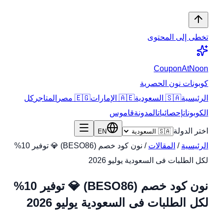
تخطى إلى المحتوى
CouponAtNoon
كوبونات نون الحصرية
الرئيسية
🇸🇦 السعودية
🇦🇪 الإمارات
🇪🇬 مصر
المتاجر
كل
الكوبونات
إحصائيات
المدونة
قاموس
اختر الدولة
EN
الرئيسية
/
المقالات
/
نون كود خصم (BESO86) 💎 توفير 10%
لكل الطلبات فى السعودية يوليو 2026
نون كود خصم (BESO86) 💎 توفير 10%
لكل الطلبات فى السعودية يوليو 2026