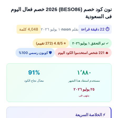
نون كود خصم (BESO86) 2026 خصم فعال اليوم
فى السعودية
⏱ 22 دقيقة قراءة
بقلم
noon
·
١ يوليو ٢٠٢٦
4,048 كلمة
✓ تم التحقق ١ يوليو ٢٠٢٦
⭐ 4.8/5 (272 تقييم)
🔥 221 شخص استخدموا الكود اليوم
🛡 كوبون رسمي 100%
91%
١٬٨٨٠
مستخدم استفاد هذا الشهر
معدّل نجاح الكود
٢٥ يوليو ٢٠٢٦
ينتهى فى
⚡ الخلاصة السريعة