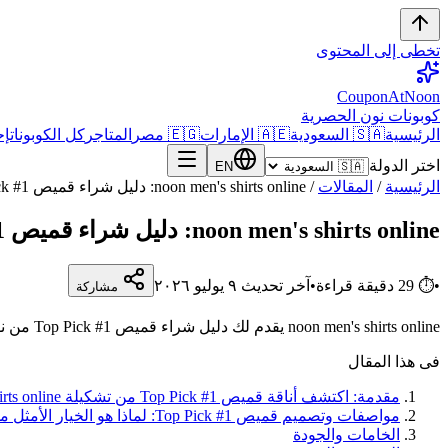
تخطى إلى المحتوى
CouponAtNoon
كوبونات نون الحصرية
الرئيسية
🇸🇦 السعودية
🇦🇪 الإمارات
🇪🇬 مصر
المتاجر
كل الكوبونات
إح
اختر الدولة
EN
الرئيسية
/
المقالات
/
noon men's shirts online: دليل شراء قميص Top Pick #1 الأنيق من نون السعودية
noon men's shirts online: دليل شراء قميص Top Pick #1 الأنيق من نون السعودية
•
⏱
29
دقيقة قراءة
•
آخر تحديث
٩ يوليو ٢٠٢٦
مشاركة
noon men's shirts online يقدم لك دليل شراء قميص Top Pick #1 من نون السعودية. اكتشف المواصفات والأسعار واستخدم كود BESO86 لتوفير كبير.
فى هذا المقال
مقدمة: اكتشف أناقة قميص Top Pick #1 من تشكيلة noon men's shirts online
مواصفات وتصميم قميص Top Pick #1: لماذا هو الخيار الأمثل من noon men's shirts online؟
الخامات والجودة