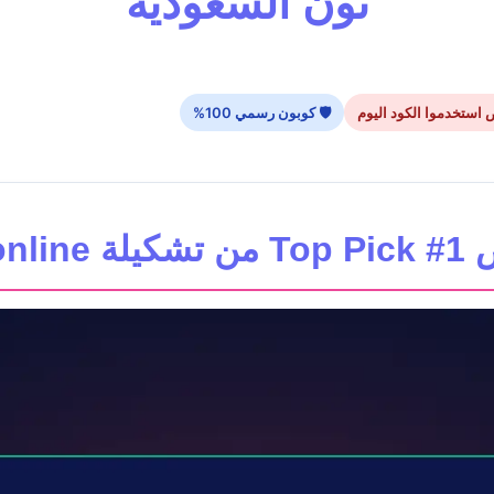
نون السعودية
🛡 كوبون رسمي 100%
noon