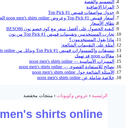
التصميم والقصة
المزايا الإضافية
جدول مواصفات قميص Top Pick #1
أسعار قميص Top Pick #1 وعروض noon men's shirts online الحصرية في السعودية
نطاق الأسعار
كيفية الحصول على أفضل سعر مع كود خصم نون BESO86
تجارب المستخدمين وتقييمات قميص Top Pick #1 من نون
ماذا يقول المستخدمون؟
أمثلة على التقييمات الشائعة:
تنسيقات وإكسسوارات قميص Top Pick #1 وبدائل من noon men's shirts online
مقالات noon قد تهمك
المميزات الأساسية — noon men's shirts online
نصائح للاستفادة القصوى — noon men's shirts online
الأسئلة الشائعة حول noon men's shirts online
خلاصة شاملة عن noon men's shirts online
الرئيسية
›
عروض وكوبونات
› منتجات مخفضة