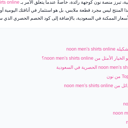
ة، تبرز منصة نون كوجهة رائدة، خاصةً عندما يتعلق الأمر بـ
rts online
 تشكيلة القمصان الرجالية: قميص Top Pick #1. هذا المنتج ليس مجرد قطعة ملابس، بل هو استثمار 
سعار الممكنة في السعودية، بالإضافة إلى كود الخصم الحصري الذي سيجع