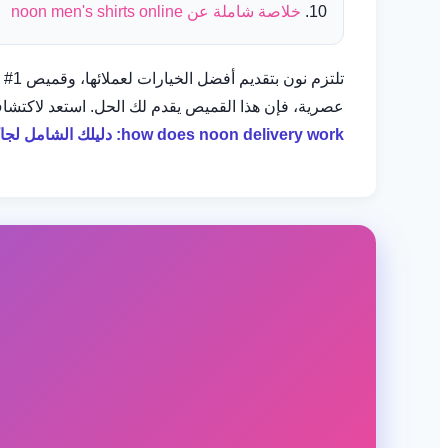
خلاصة شاملة عن noon men's shirts online
عصرية، فإن هذا القميص يقدم لك الحل. استعد لاكتشاف
how does noon delivery work: دليلك الشامل لجاكيت Top Pick