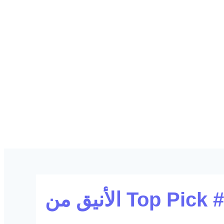
noon men's shirts online: دليل شراء قميص Top Pick #1 الأنيق من