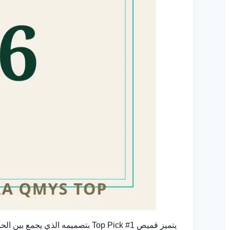
يتميز قميص Top Pick #1 بتصميمه الذي يجمع بين الحداثة والكلاسيكية، مما يجعله قطعة لا غنى عنها في خزانة أي رجل يبحث عن