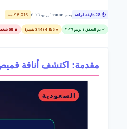
⏱ 28 دقيقة قراءة
بقلم
noon
·
١ يونيو ٢٠٢٦
5,016 كلمة
✓ تم التحقق ١ يونيو ٢٠٢٦
⭐ 4.8/5 (344 تقييم)
🔥 59 شخص استخدموا الكود اليوم
مقدمة: اكتشف أناقة قميص Top Pick #1 من تشكيلة  men's shirts online