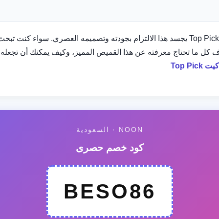
تلتزم نون بتقديم أفضل الخيارات لعملائها، وقميص Top Pick #1 يجسد هذا الالتزام بجودته وت
 كل ما تحتاج معرفته عن هذا القميص المميز، وكيف يمكنك أن تجعله جز
NOON · السعودية
كود خصم حصرى
BESO86