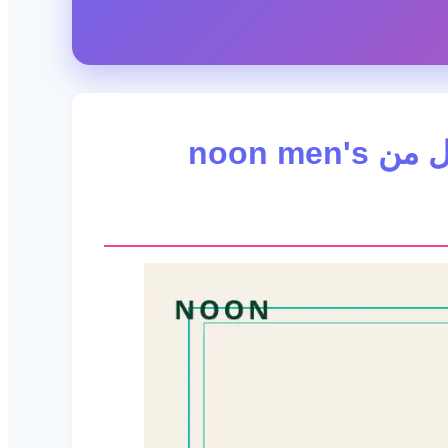
مواصفات وتصميم قميص Top Pick #1: لماذا هو الخيار الأمثل من noon men's