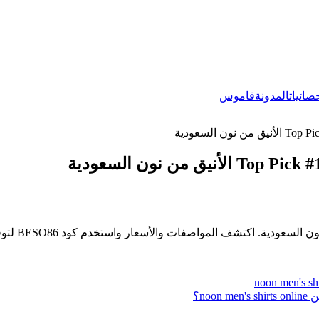
صائيات
المدونة
قاموس