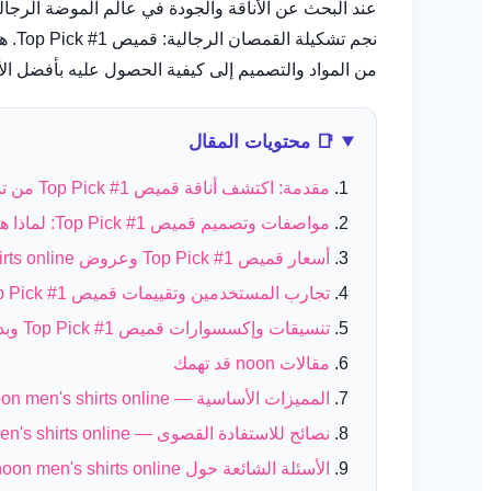
عند البحث عن الأناقة والجودة في عالم الموضة الرجالي
نجم
من المواد والتصميم إلى كيفية الحصول عليه بأفضل الأ
📑 محتويات المقال
مقدمة: اكتشف أناقة قميص Top Pick #1 من تشكيلة noon men's shirts online
مواصفات وتصميم قميص Top Pick #1: لماذا هو الخيار الأمثل من noon men's shirts online؟
أسعار قميص Top Pick #1 وعروض noon men's shirts online الحصرية في السعودية
تجارب المستخدمين وتقييمات قميص Top Pick #1 من نون
تنسيقات وإكسسوارات قميص Top Pick #1 وبدائل من noon men's shirts online
مقالات noon قد تهمك
المميزات الأساسية — noon men's shirts online
نصائح للاستفادة القصوى — noon men's shirts online
الأسئلة الشائعة حول noon men's shirts online