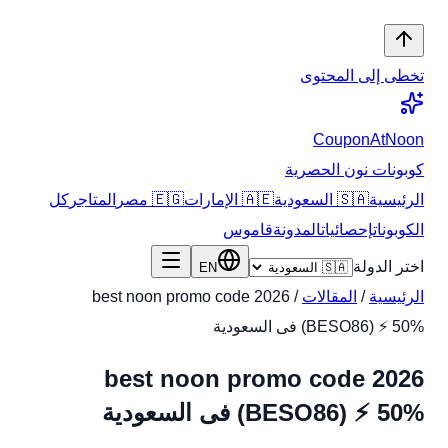
تخطى إلى المحتوى
CouponAtNoon
كوبونات نون الحصرية
الرئيسية
🇸🇦 السعودية
🇦🇪 الإمارات
🇪🇬 مصر
المتاجر
كل
الكوبونات
إحصائيات
المدونة
قاموس
اختر الدولة
EN
الرئيسية
/
المقالات
/
best noon promo code 2026
(BESO86) ⚡ 50% فى السعودية
best noon promo code 2026
(BESO86) ⚡ 50% فى السعودية