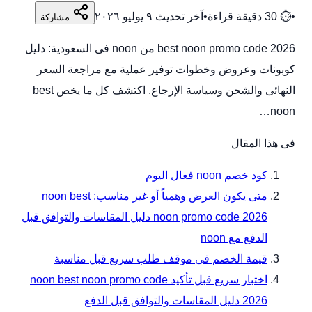
•
⏱
30
دقيقة قراءة
•
آخر تحديث
٩ يوليو ٢٠٢٦
مشاركة
best noon promo code 2026 من noon فى السعودية: دليل
كوبونات وعروض وخطوات توفير عملية مع مراجعة السعر
النهائى والشحن وسياسة الإرجاع. اكتشف كل ما يخص best
noon…
فى هذا المقال
كود خصم noon فعال اليوم
متى يكون العرض وهمياً أو غير مناسب: noon best
noon promo code 2026 دليل المقاسات والتوافق قبل
الدفع مع noon
قيمة الخصم فى موقف طلب سريع قبل مناسبة
اختبار سريع قبل تأكيد noon best noon promo code
2026 دليل المقاسات والتوافق قبل الدفع