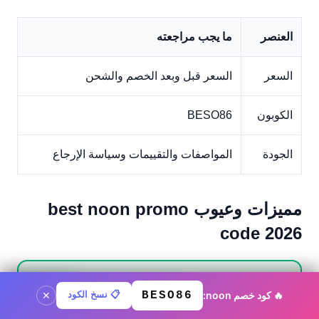
العنصر
ما يجب مراجعته
السعر
السعر قبل وبعد الخصم والشحن
الكوبون
BESO86
الجودة
المواصفات والتقييمات وسياسة الإرجاع
مميزات وعيوب best noon promo
code 2026
✅ المميزات
🔥 كود خصم noon:
BESO86
📋 نسخ الكود
كود noon ·
BESO86
نسخ الكود
✕
منتج
noon
أصلى 100% بضمان رسمى