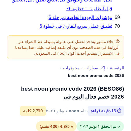
قبل الطلب — خطوة 6؟
مؤشرات الجودة الخاصة بمرحلة 6
تطبيق عملى سريع للقارئ فى خطوة 6
⓵ إخلاء مسؤولية: قد نحصل على عمولة بسيطة عند الشراء عبر
الروابط فى هذه الصفحة، دون أى تكلفة إضافية عليك. هذا يساعدنا
فى الاستمرار بتقديم أحدث أكواد noon فى السعودية.
الرئيسية
›
إكسسوارات
›
مجوهرات
›
best noon promo code 2026
best noon promo code 2026 (BESO86)
2026 خصم فعال اليوم فى
⏱ 16 دقيقة قراءة
بقلم
noon
·
١ يوليو ٢٠٢٦
2,790 كلمة
✓ تم التحقق ١ يوليو ٢٠٢٦
⭐ 4.8/5 (436 تقييم)