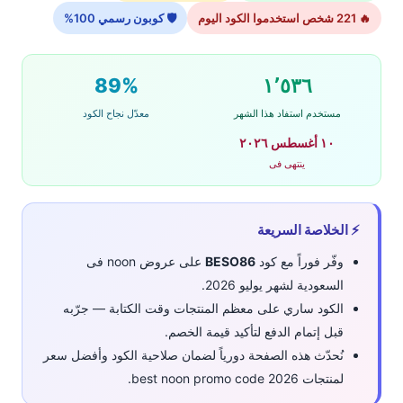
🔥 221 شخص استخدموا الكود اليوم
🛡 كوبون رسمي 100%
89%
١٬٥٣٦
مستخدم استفاد هذا الشهر
معدّل نجاح الكود
١٠ أغسطس ٢٠٢٦
ينتهى فى
⚡ الخلاصة السريعة
وفّر فوراً مع كود
BESO86
على عروض noon فى
السعودية لشهر يوليو 2026.
الكود ساري على معظم المنتجات وقت الكتابة — جرّبه
قبل إتمام الدفع لتأكيد قيمة الخصم.
نُحدّث هذه الصفحة دورياً لضمان صلاحية الكود وأفضل سعر
لمنتجات best noon promo code 2026.