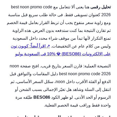
تحليل رقمى
هنا يعنى ألا تتعامل مع best noon promo code
2026 كعنوان تسويقى فقط. فى حالة طلب سريع قبل مناسبة
ومع زاوية سعر منفوخ يجب أن تربط القرار بعامل قيمة الخصم
ثم تقارن النتيجة بما كنت ستدفعه بدون العرض. هذه الزاوية
تمنع التكرار لأنها تبدأ من موقف شراء محدد داخل السعودية
وليس من كلام عام عن التخفيضات.
↗ اقرأ أيضاً: كوبون نون
على الالكترونيات (BESO86) 💎 10% فى السعودية يوليو
النصيحة العملية: قارن السعر بتاريخ قريب. افتح صفحة noon
best noon promo code 2026 دليل المقاسات والتوافق قبل
الدفع أو الفئة الأقرب داخل noon، سجّل السعر الأساسى، ثم
انتقل إلى السلة وشاهد هل تغيّر الإجمالى بسبب الشحن أو
الرسوم أو الحد الأدنى. لو ظهر الكود
BESO86
طبّقه مرة
واحدة فقط وراقب قيمة الخصم الفعلية.