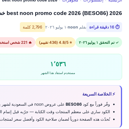
best noon promo code 2026 (BESO86) 2026 خصم فعال اليوم فى
⏱ 16 دقيقة قراءة
بقلم
noon
·
١ يوليو ٢٠٢٦
2,796 كلمة
✓ تم التحقق ١ يوليو ٢٠٢٦
⭐ 4.8/5 (436 تقييم)
🔥 221 شخص استخدموا الكود اليوم
١٬٥٣٦
مستخدم استفاد هذا الشهر
⚡ الخلاصة السريعة
وفّر فوراً مع كود
BESO86
على عروض noon فى السعودية لشهر يوليو 2026.
الكود ساري على معظم المنتجات وقت الكتابة — جرّبه قبل إتمام الد
نُحدّث هذه الصفحة دورياً لضمان صلاحية الكود وأفضل سعر لمنتجات best noon promo code 2026