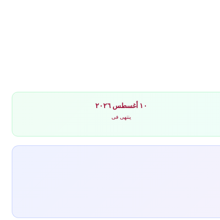
١٠ أغسطس ٢٠٢٦
ينتهى فى