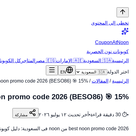
تخطى إلى المحتوى
CouponAtNoon
كوبونات نون الحصرية
الرئيسية
🇸🇦 السعودية
🇦🇪 الإمارات
🇪🇬 مصر
المتاجر
كل الكوبونات
اختر الدولة
EN
الرئيسية
/
المقالات
/
best noon promo code 2026 (BESO86) 🎯 15% فى ال
best noon promo code 2026 (BESO86) 🎯 15% فى
•
⏱
30
دقيقة قراءة
•
آخر تحديث
١٢ يوليو ٢٠٢٦
مشاركة
best noon promo code 2026 من noon فى السعودية: دليل كوبونات وعروض وخطوات توفير عملية مع مراجعة السعر النهائى والشحن وسياسة الإرجاع. اكتشف كل ما يخص best noon…