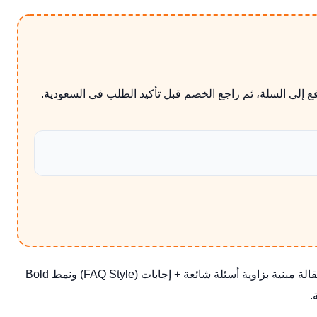
ع إلى السلة، ثم راجع الخصم قبل تأكيد الطلب فى السعودية.
لو كانت السلة جاهزة والوقت محدود، فالفارق بين طلب موفق وطلب مكلف يكون غالباً فى مراجعة شرط واحد صغير قبل الدفع. هذه المقالة مبنية بزاوية أسئلة شائعة + إجابات (FAQ Style) ونمط Bold