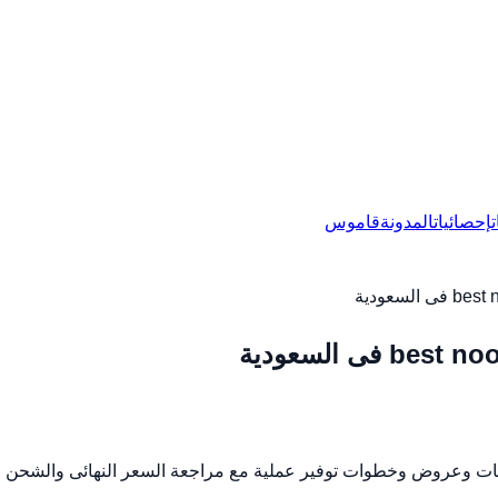
إحصائيات
المدونة
قاموس
سعودية
 السعودية