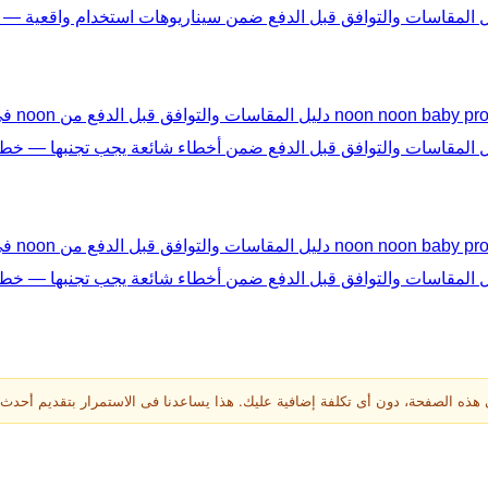
ة، دون أى تكلفة إضافية عليك. هذا يساعدنا فى الاستمرار بتقديم أحدث أكواد noon فى الس