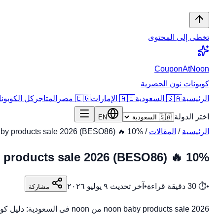
تخطى إلى المحتوى
CouponAtNoon
كوبونات نون الحصرية
الرئيسية
🇸🇦 السعودية
🇦🇪 الإمارات
🇪🇬 مصر
المتاجر
كل الكوبونات
اختر الدولة
EN
الرئيسية
/
المقالات
/
noon baby products sale 2026 (BESO86) 🔥 10% في
noon baby products sale 2026 (BESO86) 🔥 10%
•
⏱
30
دقيقة قراءة
•
آخر تحديث
٩ يوليو ٢٠٢٦
مشاركة
noon baby products sale 2026 من noon فى السعودية: دليل كوبونات وعروض وخطوات توفير عملية مع مراجعة السعر النهائى والشحن وسياسة الإرجاع. اكتشف كل ما يخص noon b…