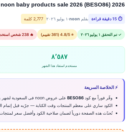
noon baby products sale 2026 (BESO86) 2026 خصم فعال اليوم
⏱ 15 دقيقة قراءة
بقلم
noon
·
١ يوليو ٢٠٢٦
2,777 كلمة
✓ تم التحقق ١ يوليو ٢٠٢٦
⭐ 4.8/5 (361 تقييم)
🔥 238 شخص استخدموا الكود اليوم
٨٬٥٨٧
مستخدم استفاد هذا الشهر
⚡ الخلاصة السريعة
وفّر فوراً مع كود
BESO86
على عروض noon فى السعودية لشهر يوليو 2026.
الكود ساري على معظم المنتجات وقت الكتابة — جرّبه قبل إتمام الد
نُحدّث هذه الصفحة دورياً لضمان صلاحية الكود وأفضل سعر لمنتجات noon baby products sale 2026