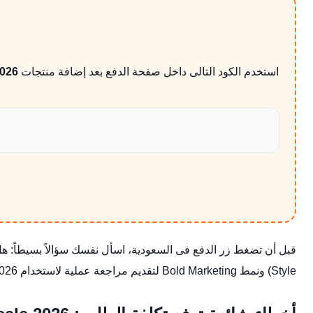
استخدم الكود التالى داخل صفحة الدفع بعد إضافة منتجات noon
2026
قبل أن تضغط زر الدفع فى السعودية، اسأل نفسك سؤالاً بسيطاً: ه
Style) ونمط Bold Marketing لتقديم مراجعة عملية لاستخدام noon baby products sale 2026 مع noon فى السعودية بدون حشو أو نسخ من مقالات سابقة.