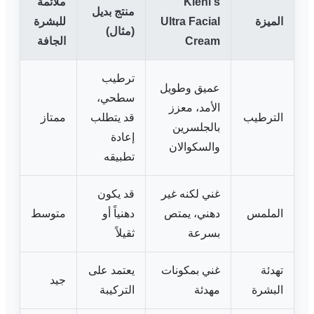
Kiehl's
ملائمة
منتج بديل
الميزة
Ultra Facial
للبشرة
(مثال)
Cream
الجافة
ترطيب
عميق وطويل
سطحي،
الأمد، معزز
الترطيب
قد يتطلب
ممتاز
بالجلسرين
إعادة
والسكوالان
تطبيقه
غني لكنه غير
قد يكون
الملمس
دهني، يمتص
دهنياً أو
متوسط
بسرعة
ثقيلاً
تهدئة
غني بمكونات
يعتمد على
جيد
البشرة
مهدئة
التركيبة