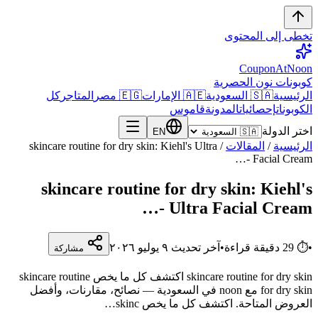
تخطى إلى المحتوى
CouponAtNoon
كوبونات نون الحصرية
الرئيسية
🇸🇦 السعودية
🇦🇪 الإمارات
🇪🇬 مصر
المتاجر
كل
الكوبونات
إحصائيات
المدونة
قاموس
اختر الدولة
EN
الرئيسية
/
المقالات
/
skincare routine for dry skin: Kiehl's Ultra
Facial Cream -…
skincare routine for dry skin: Kiehl's
Ultra Facial Cream -…
•
⏱
29
دقيقة قراءة
•
آخر تحديث
٩ يوليو ٢٠٢٦
مشاركة
skincare routine for dry skin اكتشف كل ما يخص skincare routine
for dry skin مع noon في السعودية — نصائح، مقارنات، وأفضل
العروض المتاحة. اكتشف كل ما يخص skinc…