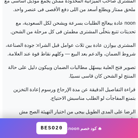
المشترى صاحب الميزانية المحدودة ممكن يجمع موديل أساسى مع
ملحق ممتاز ويطلع أسعد من اللى دفع الأقصى فى عنصر واحد.
noon عادة بيعالج الطلبات بسرعة ويشحن لكل السعودية، مع
تحديثات تتبع بتخلّى المشترى مطمئن فى كل مرحلة من الشحن.
المشترى بيوازن عادة بين ثلاث عوامل قبل الشراء: جودة الصناعة،
شروط الضمان، والدعم بعد البيع — وكلهم نقاط قوة عند العلامة.
تصوير فتح العلبة بيسهّل مطالبات الضمان وبيكون دليل على حالة
المنتج لو الشحن كان قاسى نسبيًا.
قراءة التفاصيل الدقيقة عن مدة الإرجاع ورسوم إعادة التخزين
بتمنع المفاجآت لو الطلب مناسبش الاحتياج.
الرضا على المدى الطويل بيجى من اختيار التهيئة الصح مش
الأرخص — ترقية بسيطة دلوقتى بتوفر استبدال كامل بعدين.
BESO20
🔥 كود خصم noon:
بنى noon فى السعودية سمعته على الجمع بين جودة التصنيع