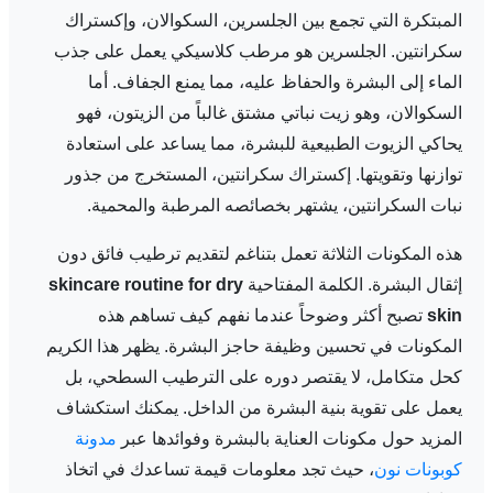
المبتكرة التي تجمع بين الجلسرين، السكوالان، وإكستراك
سكرانتين. الجلسرين هو مرطب كلاسيكي يعمل على جذب
الماء إلى البشرة والحفاظ عليه، مما يمنع الجفاف. أما
السكوالان، وهو زيت نباتي مشتق غالباً من الزيتون، فهو
يحاكي الزيوت الطبيعية للبشرة، مما يساعد على استعادة
توازنها وتقويتها. إكستراك سكرانتين، المستخرج من جذور
نبات السكرانتين، يشتهر بخصائصه المرطبة والمحمية.
هذه المكونات الثلاثة تعمل بتناغم لتقديم ترطيب فائق دون
إثقال البشرة. الكلمة المفتاحية
skincare routine for dry
skin
تصبح أكثر وضوحاً عندما نفهم كيف تساهم هذه
المكونات في تحسين وظيفة حاجز البشرة. يظهر هذا الكريم
كحل متكامل، لا يقتصر دوره على الترطيب السطحي، بل
يعمل على تقوية بنية البشرة من الداخل. يمكنك استكشاف
المزيد حول مكونات العناية بالبشرة وفوائدها عبر
مدونة
كوبونات نون
، حيث تجد معلومات قيمة تساعدك في اتخاذ