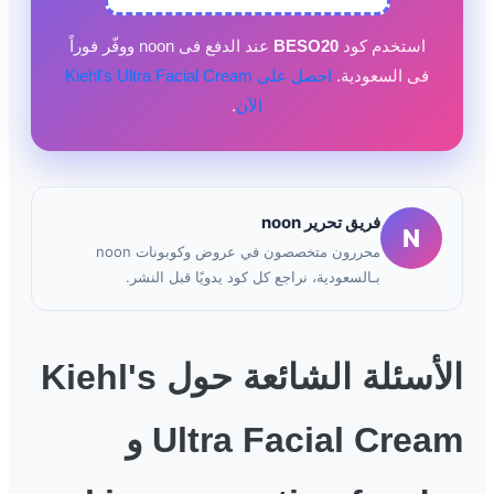
استخدم كود
BESO20
عند الدفع فى noon ووفّر فوراً
فى السعودية.
احصل على Kiehl's Ultra Facial Cream
الآن
.
فريق تحرير noon
N
محررون متخصصون في عروض وكوبونات noon
بـالسعودية، نراجع كل كود يدويًا قبل النشر.
الأسئلة الشائعة حول Kiehl's
Ultra Facial Cream و