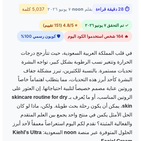
⏱ 28 دقيقة قراءة
بقلم
noon
·
٧ يونيو ٢٠٢٦
5,037 كلمة
✓ تم التحقق ٧ يونيو ٢٠٢٦
⭐ 4.8/5 (151 تقييم)
🔥 164 شخص استخدموا الكود اليوم
🛡 كوبون رسمي 100%
في قلب المملكة العربية السعودية، حيث تتأرجح درجات
الحرارة وتتغير نسب الرطوبة بشكل كبير، تواجه البشرة
تحديات مستمرة. بالنسبة للكثيرين، تبرز مشكلة جفاف
البشرة كأحد أبرز هذه التحديات، مما يتطلب اهتماماً خاصاً
وروتين عناية مصمم خصيصاً لتلبية احتياجاتها. إن العثور على
الروتين المناسب، أو ما يُعرف بـ
skincare routine for dry
skin
، يمكن أن يكون رحلة بحث طويلة. ولكن، ماذا لو كان
الحل الأمثل يكمن في منتج واحد يجمع بين العلم المتقدم
والفعالية المثبتة؟ نقدم لكم اليوم استعراضاً معمقاً لأحد أبرز
الحلول المتوفرة عبر منصة
noon
السعودية:
Kiehl's Ultra