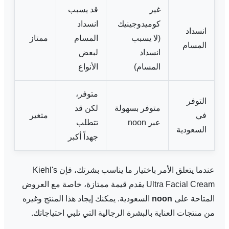
غير
قد يسبب
كوميدوجينيك
انسداد
انسداد
(لا يسبب
المسام
ممتاز
المسام
انسداد
لبعض
المسام)
الأنواع
متوفر،
التوفر
متوفر بسهولة
لكن قد
في
متغير
عبر noon
تتطلب
السعودية
جهداً أكبر
عندما يتعلق الأمر باختيار ما يناسب بشرتك، فإن Kiehl's
Ultra Facial Cream يقدم قيمة ممتازة، خاصة مع العروض
المتاحة على
noon
السعودية. يمكنك إيجاد هذا المنتج وغيره
من منتجات العناية بالبشرة الرجالية التي تلبي احتياجاتك.