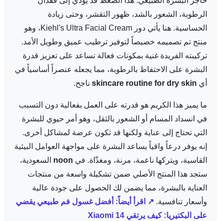
حاجز البشرة الطبيعي. هذا الضغط قد يؤدي إلى فقدان
الرطوبة، الشعور بالشد، ظهور التقشر، وحتى زيادة
الحساسية. هنا يأتي دور Kiehl's Ultra Facial Cream، وهو
منتج تم تصميمه خصيصاً لتوفير ترطيب عميق وطويل الأمد.
تركيبته الفريدة غنية بمكونات فعالة تساعد على تعزيز قدرة
البشرة على الاحتفاظ بالرطوبة، مما يجعله عنصراً أساسياً في
أي
skincare routine for dry skin
ناجح.
ما يميز هذا الكريم هو قدرته على العمل بفعالية دون التسبب
في انسداد المسام أو الشعور بالثقل، وهو أمر حيوي للبشرة
التي تحتاج إلى عناية ولكنها قد تكون عرضة لمشاكل أخرى.
إنه يوفر درعاً واقياً يساعد البشرة على مواجهة العوامل البيئية
القاسية، ويتركها ناعمة، مرنة، ومغذّاة. في
noon
السعودية،
ستجد هذا المنتج الأصلي ضمن تشكيلة واسعة من منتجات
العناية بالبشرة، مما يضمن لك الحصول على جودة عالية
وأسعار تنافسية.
↗ اقرأ أيضاً: أفضل غسول فم طبيعي يقضي
على البكتيريا: كيف يرتقي Xiaomi 14