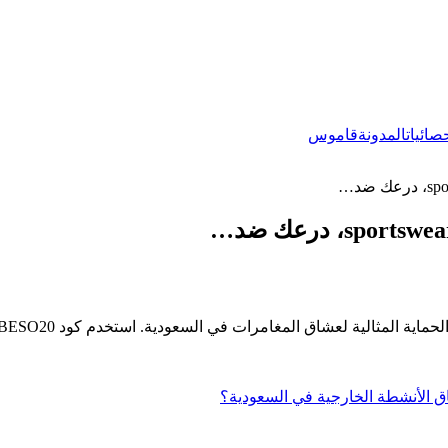
صائيات
المدونة
قاموس
ضد…
s، درعك ضد…