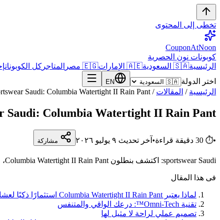
تخطى إلى المحتوى
CouponAtNoon
كوبونات نون الحصرية
الرئيسية
🇸🇦 السعودية
🇦🇪 الإمارات
🇪🇬 مصر
المتاجر
كل الكوبونات
إح
اختر الدولة
EN
الرئيسية
/
المقالات
/
sportswear Saudi: Columbia Watertight II Rain Pant، درعك 
portswear Saudi: Columbia Watertight II Rain Pant
•
⏱
30
دقيقة قراءة
•
آخر تحديث
٩ يوليو ٢٠٢٦
مشاركة
sportswear Saudi: اكتشف بنطلون Columbia Watertight II Rain Pant، الحماية المثالية لعشاق المغامرات في السعودية. استخدم كود BESO20 لتوفير إضافي على noon.
فى هذا المقال
لماذا يعتبر Columbia Watertight II Rain Pant استثمارًا ذكيًا لعشاق الأنشطة الخارجية في السعودية؟
تقنية Omni-Tech™: درعك الواقي والمتنفس
تصميم عملي لراحة لا مثيل لها