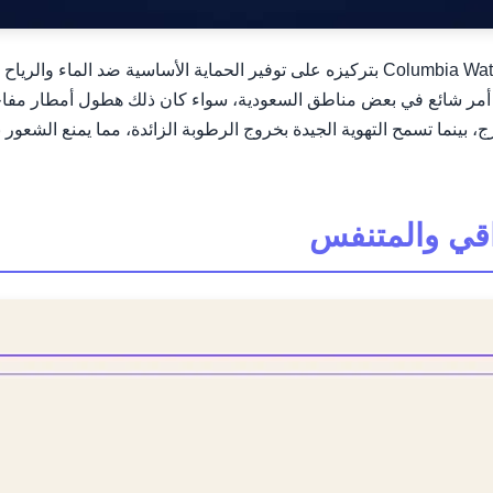
في سوق يعج بالخيارات، يتميز بنطلون Columbia Watertight II Rain Pant بتركيزه على توفير 
، بينما تسمح التهوية الجيدة بخروج الرطوبة الزائدة، مما يمنع الشعور 