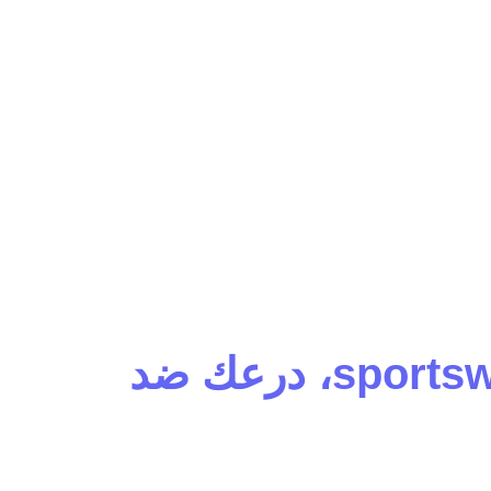
sportswear Saudi: Columbia Watertight II Rain Pant، درعك ضد