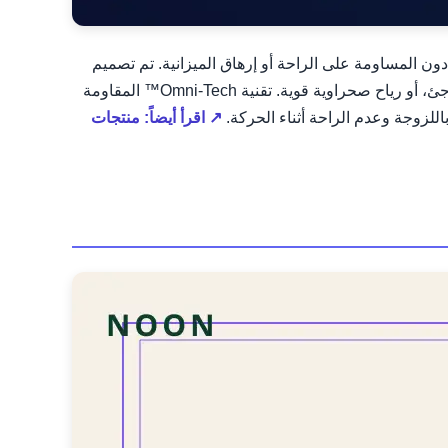
الحماية الأساسية ضد الماء والرياح دون المساومة على الراحة أو إرهاق الميزانية. تم تصميم
هذا البنطلون خصيصًا ليتحمل الظروف الجوية المتقلبة، وهو أمر شائع في بعض مناطق السعودية، سواء كان ذلك هطول أمطار مفاجئ، أو رياح صحراوية قوية. تقنية Omni-Tech™ المقاومة
باللزوجة وعدم الراحة أثناء الحركة.
↗ اقرأ أيضاً: منتجات