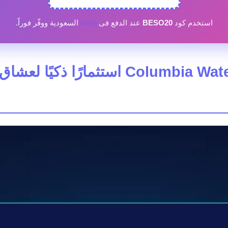
استخدم كود
BESO20
عند الدفع فى
noon
السعودية ووفّر فوراً.
لماذا يعتبر lumbia Watertight II Rain Pant