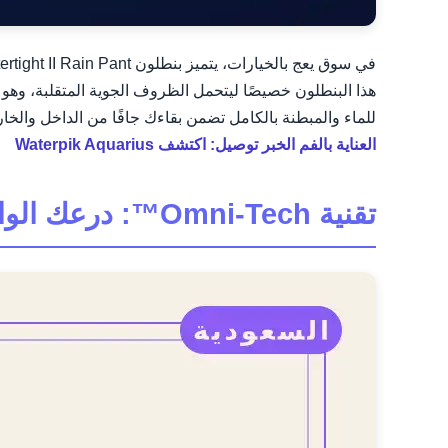
للماء والمبطنة بالكامل تضمن بقاءك جافًا من الداخل والخارج
العناية بالفم الخبر توصيل: اكتشف Waterpik Aquarius
تقنية Omni-Tech™: درعك الواقي والمتنفس