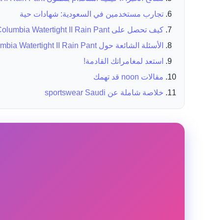
تجارب مستخدمين في السعودية: شهادات حية
كيف تحصل على Columbia Watertight II Rain Pant من noon السعودية؟
الأسئلة الشائعة حول Columbia Watertight II Rain Pant و noon
استعد لمغامراتك القادمة!
مقالات noon قد تهمك
خلاصة شاملة عن sportswear Saudi