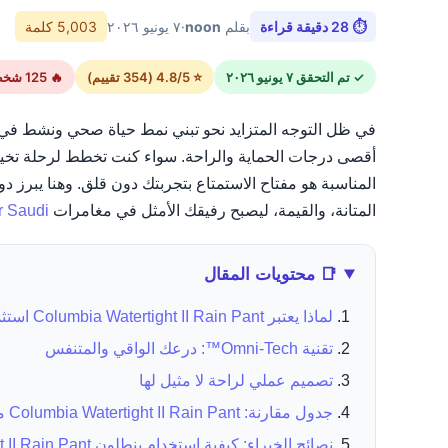
⏱ 28 دقيقة قراءة
بقلم
noon
·
٧ يونيو ٢٠٢٦
5,003 كلمة
✓ تم التحقق ٧ يونيو ٢٠٢٦
⭐ 4.8/5 (354 تقييم)
🔥 125 شخص استخدموا الكود اليوم
في ظل التوجه المتزايد نحو تبني نمط حياة صحي ونشط في ال
أقصى درجات الحماية والراحة. سواء كنت تخطط لرحلة تخيي
المتانة، والقيمة، ليصبح رفيقك الأمثل في مغامرات
r Saudi
📑 محتويات المقال
لماذا يعتبر Columbia Watertight II Rain Pant استثمارًا ذكيًا لعشاق الأنشطة الخارجية في السعودية؟
تقنية Omni-Tech™: درعك الواقي والمتنفس
تصميم عملي لراحة لا مثيل لها
جدول مقارنة: Columbia Watertight II Rain Pant مقابل البدائل
نصائح الخبراء: كيفية استخدام بنطلون Columbia Watertight II Rain Pant بفعالية في السعودية