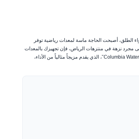
هواء الطلق، أصبحت الحاجة ماسة لمعدات رياضية توفر
ى مجرد نزهة في منتزهات الرياض، فإن تجهيزك بالمعدات
المناسبة هو مفتاح الاستمتاع بتجربتك دون قلق. وهنا يبرز دور البنطلونات المقاومة للماء، وفي طليعتها بنطلون "Columbia Watertight II Rain Pant"، الذي يقدم مزيجاً مثالياً من الأداء،