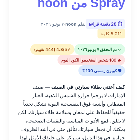
Spray من noon
⏱ 28 دقيقة قراءة
بقلم
noon
·
٧ يونيو ٢٠٢٦
5,011 كلمة
✓ تم التحقق ٧ يونيو ٢٠٢٦
⭐ 4.8/5 (444 تقييم)
🔥 189 شخص استخدموا الكود اليوم
🛡 كوبون رسمي 100%
كيف أعتني بطلاء سيارتي في الصيف
— صيف
الإمارات لا يرحم! حرارة الشمس اللاهبة، الغبار
المتطاير، وأشعة فوق البنفسجية القوية تشكل تحدياً
حقيقياً للحفاظ على لمعان وسلامة طلاء سيارتك. لكن
لا تقلق، فمع الأدوات المناسبة والتقنيات الصحيحة،
يمكنك أن تجعل سيارتك تتألق حتى في أشد الظروف
حرارة. في هذا الدليل، سنركز على حليفك الأمثل لهذا