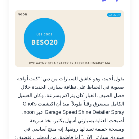
يقول أحمد، وهو عاشق للسيارات من دبي: "كنت أواجه
صعوبة في الحفاظ على نظافة سيارتي الجديدة خلال
فصل الصيف. الغبار كان يتراكم بسرعة، وكان الغسيل
الكامل يستغرق وقتاً طويلاً. منذ أن اكتشفت Griot's
Garage Speed Shine Detailer Spray عبر noon،
أصبحت العناية بسيارتي أسهل بكثير. بخة سريعة
ومسحة خفيفة تعيد لها رونقها. إنه منتج أساسي في
صندوق سيارتي الآن." أما فاطمة، من أبوظبي، فتضيف: