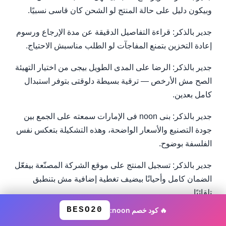
وبيكون دليل على حالة المنتج لو الشحن كان قاسى نسبيًا.
جدير بالذكر: قراءة التفاصيل الدقيقة عن مدة الإرجاع ورسوم
إعادة التخزين بتمنع المفاجآت لو الطلب مناسبش الاحتياج.
جدير بالذكر: الرضا على المدى الطويل بيجى من اختيار التهيئة
الصح مش الأرخص — ترقية بسيطة دلوقتى بتوفر استبدال
كامل بعدين.
جدير بالذكر: بنى noon فى الإمارات سمعته على الجمع بين
جودة التصنيع والأسعار الواضحة، وهذه التشكيلة بتعكس نفس
الفلسفة بوضوح.
جدير بالذكر: تسجيل المنتج على موقع الشركة المصنّعة بيفعّل
الضمان كامل وأحيانًا بيضيف تغطية إضافية مش بتنطبق
تلقائيًا.
BESO20
🔥 كود خصم noon:
جدير بالذكر: الاشتراك فى النشرة الرسمية عادة بيفتح أبواب