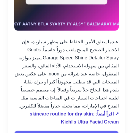
عندما يتعلق الأمر بالحفاظ على مظهر سيارتك، فإن
الاختيار الصحيح للمنتج يلعب دوراً حاسماً. Griot's
Garage Speed Shine Detailer Spray يتميز بتوازنه
المثالي بين سهولة الاستخدام، الأداء الفائق، والسعر
المعقول، خاصة عند شرائه من noon. على عكس بعض
المنتجات التي قد تتطلب مجهوداً أكبر أو تترك بقايا،
يقدم هذا البخاخ حلاً سريعاً وفعالاً. إنه مصمم خصيصاً
لتلبية احتياجات السيارات في المناخات القاسية مثل
المناخ في الإمارات، مما يجعله خياراً مفضلاً للكثيرين.
↗ اقرأ أيضاً: skincare routine for dry skin:
Kiehl's Ultra Facial Cream