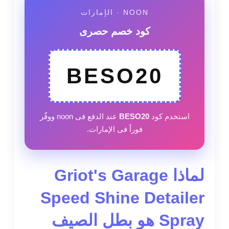
NOON · الإمارات
كود خصم حصرى
BESO20
استخدم كود
BESO20
عند الدفع فى noon ووفّر
فوراً فى الإمارات.
لماذا Griot's Garage
Speed Shine Detailer
Spray هو بطل الصيف