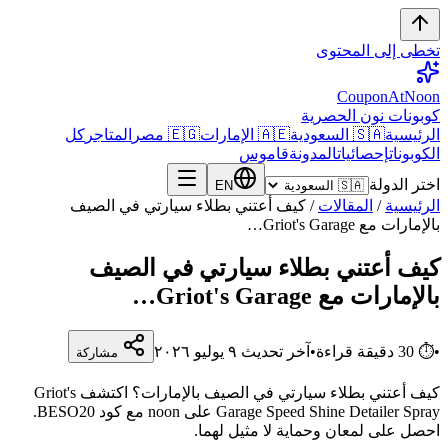
تخطى إلى المحتوى
CouponAtNoon
كوبونات نون الحصرية
الرئيسية
🇸🇦 السعودية
🇦🇪 الإمارات
🇪🇬 مصر
المتاجر
كل
الكوبونات
إحصائيات
المدونة
قاموس
اختر الدولة
EN
الرئيسية
/
المقالات
/
كيف أعتني بطلاء سيارتي في الصيف
بالإمارات مع Griot's Garage…
كيف أعتني بطلاء سيارتي في الصيف
بالإمارات مع Griot's Garage…
•
⏱
30
دقيقة قراءة
•
آخر تحديث
٩ يوليو ٢٠٢٦
مشاركة
كيف أعتني بطلاء سيارتي في الصيف بالإمارات؟ اكتشف Griot's
Garage Speed Shine Detailer Spray على noon مع كود BESO20.
احصل على لمعان وحماية لا مثيل لهما.