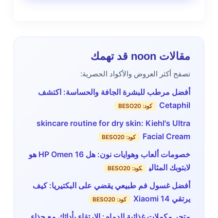
مقالات noon قد تهمك
تصفح أكثر العروض والأكواد الحصرية:
أفضل مرطب للبشرة الجافة والحساسة: اكتشف
Cetaphil
كود: BESO20
skincare routine for dry skin: Kiehl's Ultra
Facial Cream
كود: BESO20
خصومات ألعاب وهوايات نون: هل HP Omen 16 هو
لابتوبك المثالي
كود: BESO20
أفضل غسول فم طبيعي يقضي على البكتيريا: كيف
يرتقي Xiaomi 14
كود: BESO20
متجر مكملات غذائية الدمام: الارتقاء بأدائك مع حذاء