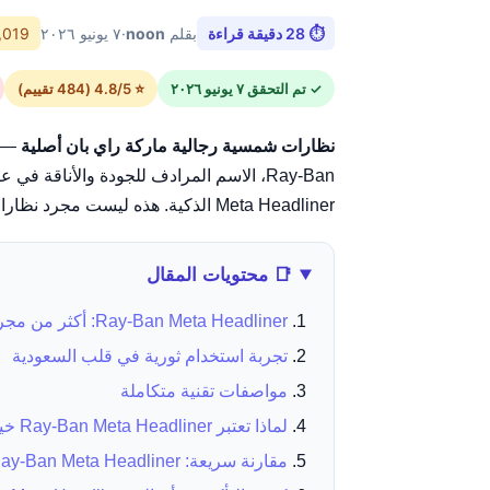
⏱ 28 دقيقة قراءة
بقلم
noon
·
٧ يونيو ٢٠٢٦
5,019 كل
✓ تم التحقق ٧ يونيو ٢٠٢٦
⭐ 4.8/5 (484 تقييم)
نظارات شمسية رجالية ماركة راي بان أصلية
— ف
Meta Headliner الذكية. هذه ليست مجرد نظارات شمسية، بل هي بوابة إلى عالم جديد من التواصل والترفيه والإنتاجية، وهي متاحة الآن في
📑 محتويات المقال
Ray-Ban Meta Headliner: أكثر من مجرد نظارة شمسية
تجربة استخدام ثورية في قلب السعودية
مواصفات تقنية متكاملة
لماذا تعتبر Ray-Ban Meta Headliner خيارًا مميزًا في السعودية؟
مقارنة سريعة: Ray-Ban Meta Headliner مقابل الموديلات التقليدية