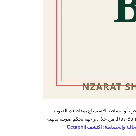
ض، أو ببساطة الاستمتاع بمقاطعك الصوتية
المفضلة أثناء التنقل، كل ذلك وأنت ترتدي نظارتك الشمسية الأنيقة. هذا هو الوعد الذي تقدمه نظارات Ray-Ban Meta Headliner. من خلال واجهة تحكم صوتية بديهية
 والحساسة: اكتشف Cetaphil