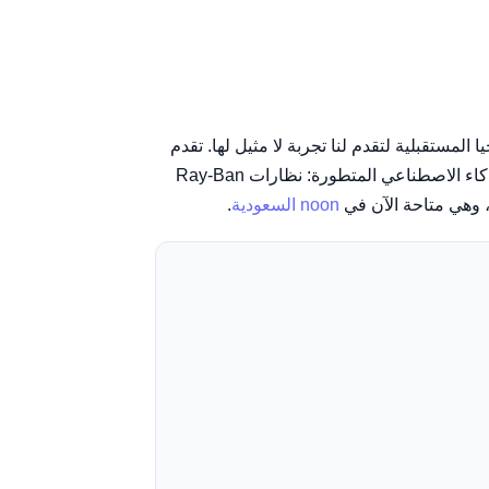
 المستقبلية لتقدم لنا تجربة لا مثيل لها. تقدم
Ray-Ban، الاسم المرادف للجودة والأناقة في عالم النظارات الشمسية، ابتكارًا جديدًا يجمع بين إرثها العريق وقدرات الذكاء الاصطناعي المتطورة: نظارات Ray-Ban
noon السعودية
.