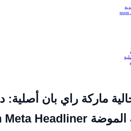
لية
ة ماركة راي بان أصلية: دم
Ray-Ban Meta He