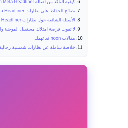
كيفية التأكد من أصالة Ray-Ban Meta Headliner عند الشراء من noon
نصائح للحفاظ على نظارات Ray-Ban Meta Headliner
الأسئلة الشائعة حول نظارات Ray-Ban Meta Headliner
لا تفوت فرصة امتلاك مستقبل الموضة والت
مقالات noon قد تهمك
خلاصة شاملة عن نظارات شمسية رجالية م