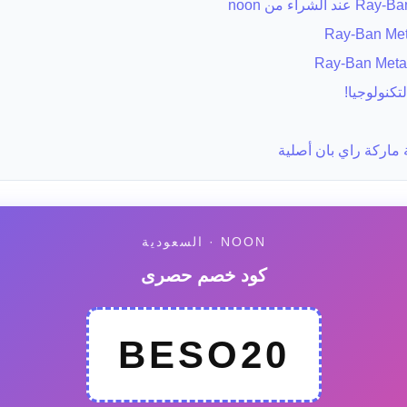
كنولوجيا!
اركة راي بان أصلية
NOON · السعودية
كود خصم حصرى
BESO20