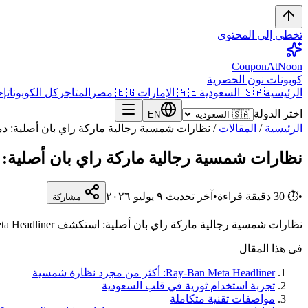
تخطى إلى المحتوى
CouponAtNoon
كوبونات نون الحصرية
الرئيسية
🇸🇦 السعودية
🇦🇪 الإمارات
🇪🇬 مصر
المتاجر
كل الكوبونات
إح
اختر الدولة
EN
الرئيسية
/
المقالات
/
نظارات شمسية رجالية ماركة راي بان أصلية: دم
نظارات شمسية رجالية ماركة راي بان أصلية: 
•
⏱
30
دقيقة قراءة
•
آخر تحديث
٩ يوليو ٢٠٢٦
مشاركة
نظارات شمسية رجالية ماركة راي بان أصلية: استكشف Ray-Ban Meta Headliner الذكية في السعودية مع كود خصم BESO20 على noon. تقييم شامل.
فى هذا المقال
Ray-Ban Meta Headliner: أكثر من مجرد نظارة شمسية
تجربة استخدام ثورية في قلب السعودية
مواصفات تقنية متكاملة